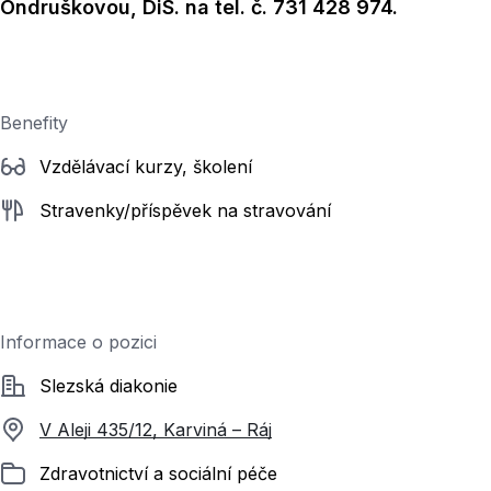
Ondruškovou, DiS. na tel. č. 731 428 974.
Benefity
Vzdělávací kurzy, školení
Stravenky/příspěvek na stravování
Informace o pozici
Společnost
Slezská diakonie
V Aleji 435/12, Karviná – Ráj
Zařazeno
Zdravotnictví a sociální péče