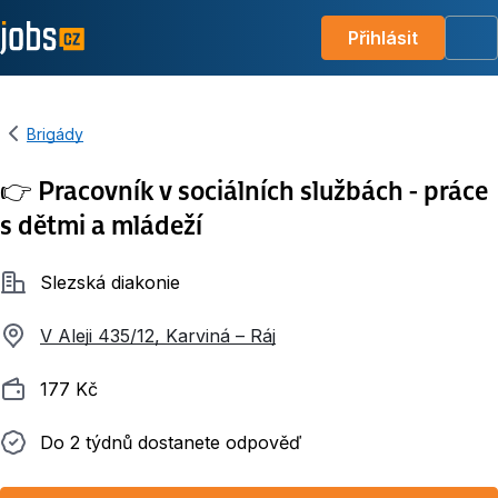
Přihlásit
Me
Brigády
👉 Pracovník v sociálních službách - práce
s dětmi a mládeží
Společnost
Slezská diakonie
V Aleji 435/12, Karviná – Ráj
Plat
177 Kč
Do 2 týdnů dostanete odpověď
Do 2 týdnů dostanete odpověď