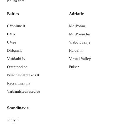
Nelisa.com
Baltics
Adriatic
CVonline.lt
MojPosao
CV.lv
MojPosao.ba
CV.ee
Vrabotuvanje
Dirbam.lt
Hercul.hr
Visidarbi.lv
Virtual Valley
Otsintood.ee
Pulser
Personaloatrankos.lt
Recruitment.lv
Varbamisteenused.ee
Scandinavia
Jobly.fi