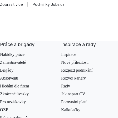
Zobrazit více
|
Podmínky Jobs.cz
Práce a brigády
Inspirace a rady
Nabídky práce
Inspirace
Zaměstnavatelé
Nové příležitosti
Brigády
Rozjezd podnikání
Absolventi
Rozvoj kariéry
Hledání dle firem
Rady
Zkrácené úvazky
Jak napsat CV
Pro neziskovky
Porovnání platů
OZP
Kalkulačky
Práce v zahraničí