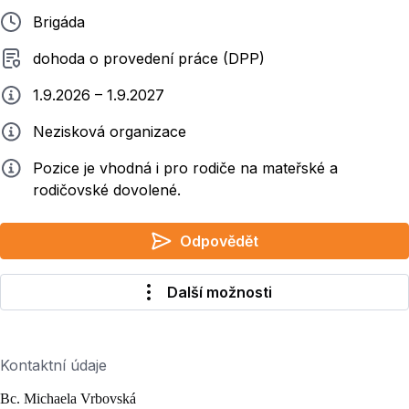
Typ pracovního poměru
Brigáda
Typ smluvního vztahu
dohoda o provedení práce (DPP)
Typ práce
1.9.2026 – 1.9.2027
Zadavatel
Nezisková organizace
Info
Pozice je vhodná i pro rodiče na mateřské a
rodičovské dovolené.
Odpovědět
Další možnosti
Kontaktní údaje
Bc. Michaela Vrbovská