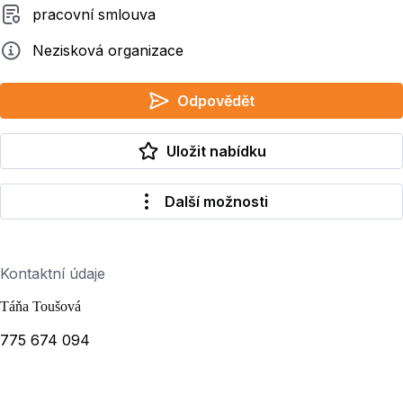
Typ smluvního vztahu
pracovní smlouva
Zadavatel
Nezisková organizace
Odpovědět
Uložit nabídku
Další možnosti
Kontaktní údaje
Táňa Toušová
775 674 094