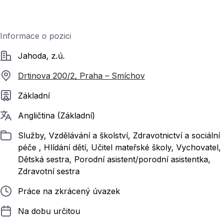
Informace o pozici
Společnost
Jahoda, z.ú.
Drtinova 200/2, Praha – Smíchov
Požadované vzdělání
Základní
Požadované jazyky
Angličtina (Základní)
Zařazeno
Služby, Vzdělávání a školství, Zdravotnictví a sociální
péče , Hlídání dětí, Učitel mateřské školy, Vychovatel,
Dětská sestra, Porodní asistent/porodní asistentka,
Zdravotní sestra
Typ pracovního poměru
Práce na zkrácený úvazek
Délka pracovního poměru
Na dobu určitou