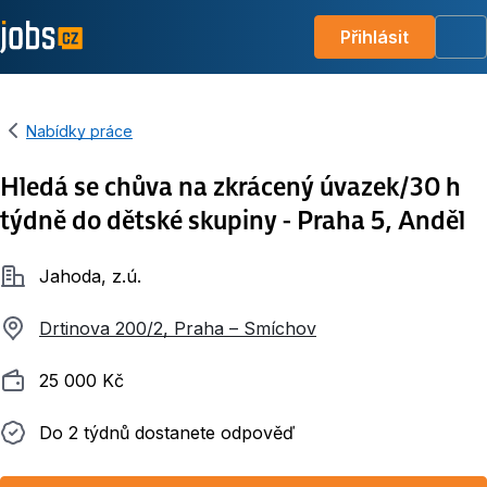
Přihlásit
Me
Nabídky práce
Hledá se chůva na zkrácený úvazek/30 h
týdně do dětské skupiny - Praha 5, Anděl
Společnost
Jahoda, z.ú.
Drtinova 200/2, Praha – Smíchov
Plat
25 000 Kč
Do 2 týdnů dostanete odpověď
Do 2 týdnů dostanete odpověď