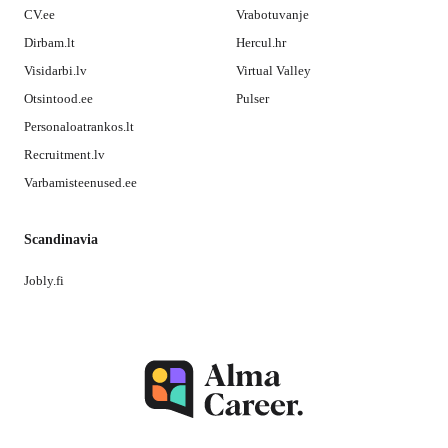
CV.ee
Vrabotuvanje
Dirbam.lt
Hercul.hr
Visidarbi.lv
Virtual Valley
Otsintood.ee
Pulser
Personaloatrankos.lt
Recruitment.lv
Varbamisteenused.ee
Scandinavia
Jobly.fi