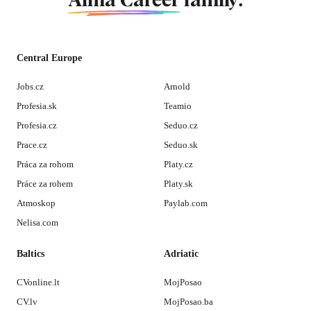
Alma Career
family.
Central Europe
Jobs.cz
Arnold
Profesia.sk
Teamio
Profesia.cz
Seduo.cz
Prace.cz
Seduo.sk
Práca za rohom
Platy.cz
Práce za rohem
Platy.sk
Atmoskop
Paylab.com
Nelisa.com
Baltics
Adriatic
CVonline.lt
MojPosao
CV.lv
MojPosao.ba