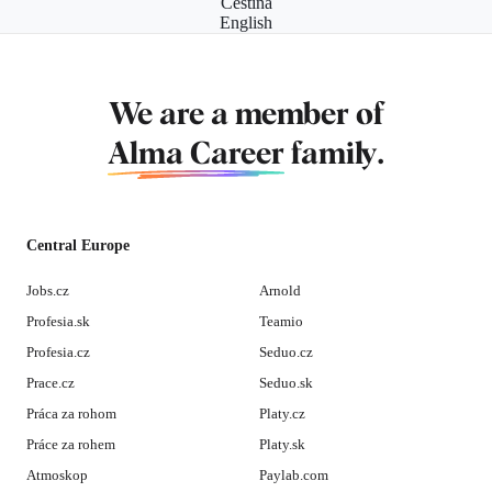
Čeština
English
We are a member of
Alma Career
family.
Central Europe
Jobs.cz
Arnold
Profesia.sk
Teamio
Profesia.cz
Seduo.cz
Prace.cz
Seduo.sk
Práca za rohom
Platy.cz
Práce za rohem
Platy.sk
Atmoskop
Paylab.com