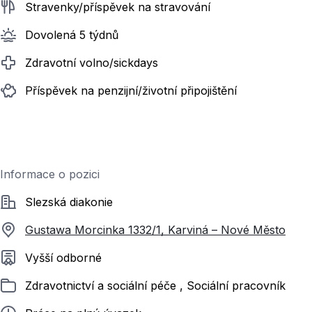
Stravenky/příspěvek na stravování
Dovolená 5 týdnů
Zdravotní volno/sickdays
Příspěvek na penzijní/životní připojištění
Informace o pozici
Společnost
Slezská diakonie
Gustawa Morcinka 1332/1, Karviná – Nové Město
Požadované vzdělání
Vyšší odborné
Zařazeno
Zdravotnictví a sociální péče , Sociální pracovník
Typ pracovního poměru