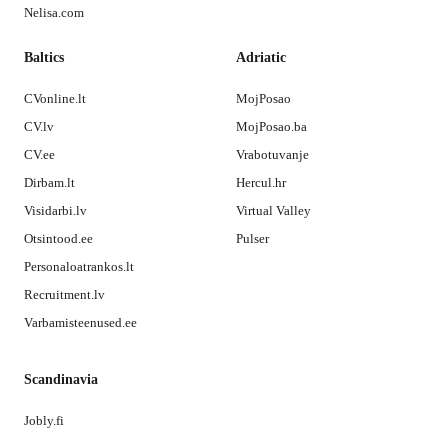
Nelisa.com
Baltics
Adriatic
CVonline.lt
MojPosao
CV.lv
MojPosao.ba
CV.ee
Vrabotuvanje
Dirbam.lt
Hercul.hr
Visidarbi.lv
Virtual Valley
Otsintood.ee
Pulser
Personaloatrankos.lt
Recruitment.lv
Varbamisteenused.ee
Scandinavia
Jobly.fi