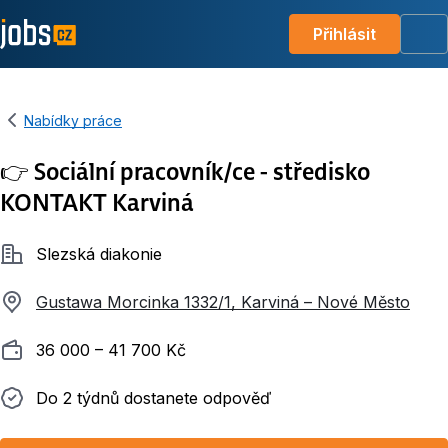
Přihlásit
Me
Nabídky práce
👉 Sociální pracovník/ce - středisko
KONTAKT Karviná
Společnost
Slezská diakonie
Gustawa Morcinka 1332/1, Karviná – Nové Město
Plat
36 000 ‍–‍ 41 700 Kč
Do 2 týdnů dostanete odpověď
Do 2 týdnů dostanete odpověď