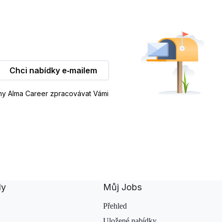
Chci nabídky e‑mailem
iny Alma Career zpracovávat Vámi
dy
Můj Jobs
Přehled
Uložené nabídky