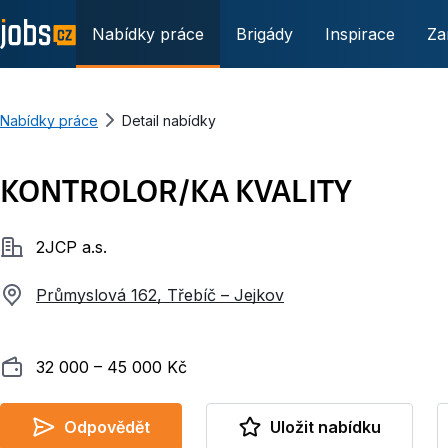
Nabídky práce
Brigády
Inspirace
Za
Nabídky práce
Detail nabídky
KONTROLOR/KA KVALITY
Společnost
2JCP a.s.
Průmyslová 162, Třebíč – Jejkov
Plat
32 000 ‍–‍ 45 000 Kč
Odpovědět
Uložit nabídku