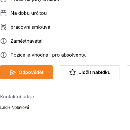
Délka pracovního poměru
Na dobu určitou
Typ smluvního vztahu
pracovní smlouva
Zadavatel
Zaměstnavatel
Info
Pozice je vhodná i pro absolventy.
Odpovědět
Uložit nabídku
Kontaktní údaje
Lucie Votavová