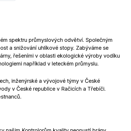
okém spektru průmyslových odvětví. Společným
nost a snižování uhlíkové stopy. Zabýváme se
rny, řešeními v oblasti ekologické výroby vodíku
nologiemi například v leteckém průmyslu.
ech, inženýrské a vývojové týmy v České
vody v České republice v Račicích a Třebíči.
stnanců.
ky našim Kontrolorům kvality neopustí brány