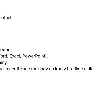
entaci.
hodou.
rd, Excel, PowerPoint).
émy.
ci a certifikace (náklady na kurzy hradíme a dle