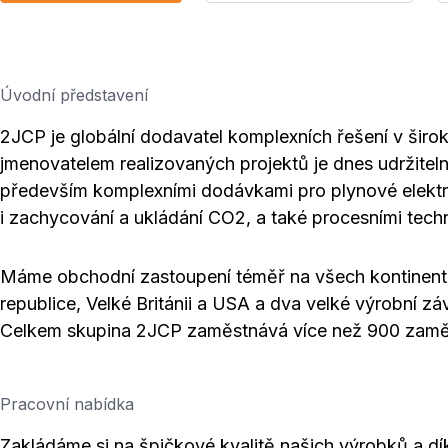
Úvodní představení
2JCP je globální dodavatel komplexních řešení v šir
jmenovatelem realizovaných projektů je dnes udržitel
především komplexními dodávkami pro plynové elektrá
i zachycování a ukládání CO2, a také procesními tech
Máme obchodní zastoupení téměř na všech kontinent
republice, Velké Británii a USA a dva velké výrobní zá
Celkem skupina 2JCP zaměstnává více než 900 zamě
Pracovní nabídka
Zakládáme si na špičkové kvalitě našich výrobků a dí