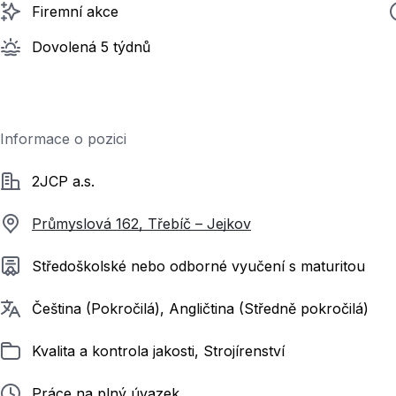
Firemní akce
Dovolená 5 týdnů
Informace o pozici
Společnost
2JCP a.s.
Průmyslová 162, Třebíč – Jejkov
Požadované vzdělání
Středoškolské nebo odborné vyučení s maturitou
Požadované jazyky
Čeština (Pokročilá), Angličtina (Středně pokročilá)
Zařazeno
Kvalita a kontrola jakosti, Strojírenství
Typ pracovního poměru
Práce na plný úvazek