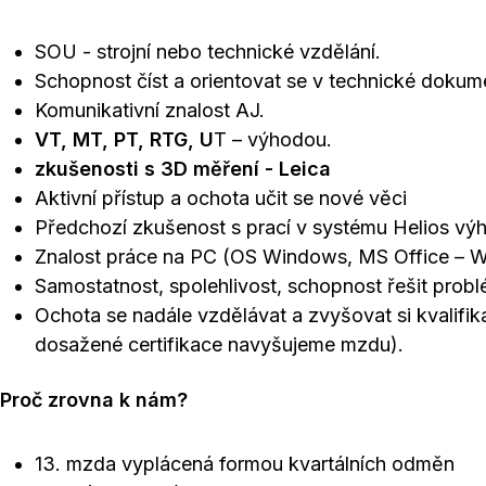
SOU - strojní nebo technické vzdělání.
Schopnost číst a orientovat se v technické dokum
Komunikativní znalost AJ.
VT, MT, PT, RTG, U
T – výhodou.
zkušenosti s 3D měření - Leica
Aktivní přístup a ochota učit se nové věci
Předchozí zkušenost s prací v systému Helios vý
Znalost práce na PC (OS Windows, MS Office – Wo
Samostatnost, spolehlivost, schopnost řešit probl
Ochota se nadále vzdělávat a zvyšovat si kvalifika
dosažené certifikace navyšujeme mzdu).
Proč zrovna k nám?
13. mzda vyplácená formou kvartálních odměn