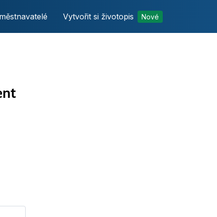
městnavatelé
Vytvořit si životopis
Nové
ent