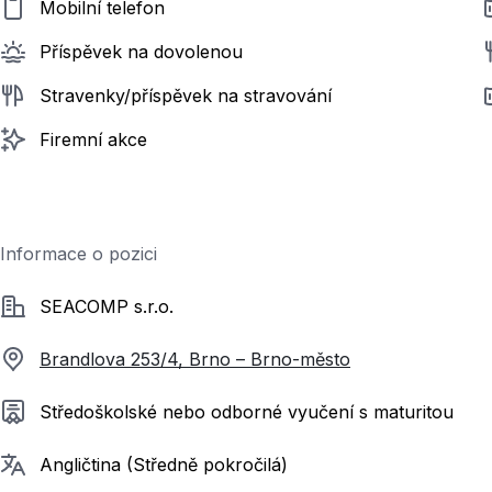
Mobilní telefon
Příspěvek na dovolenou
Stravenky/příspěvek na stravování
Firemní akce
Informace o pozici
Společnost
SEACOMP s.r.o.
Brandlova 253/4, Brno – Brno-město
Požadované vzdělání
Středoškolské nebo odborné vyučení s maturitou
Požadované jazyky
Angličtina (Středně pokročilá)