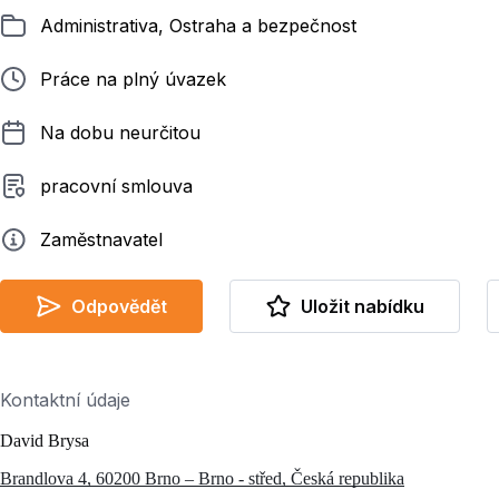
Zařazeno
Administrativa, Ostraha a bezpečnost
Typ pracovního poměru
Práce na plný úvazek
Délka pracovního poměru
Na dobu neurčitou
Typ smluvního vztahu
pracovní smlouva
Zadavatel
Zaměstnavatel
Odpovědět
Uložit nabídku
Kontaktní údaje
David Brysa
Brandlova 4, 60200 Brno – Brno - střed, Česká republika