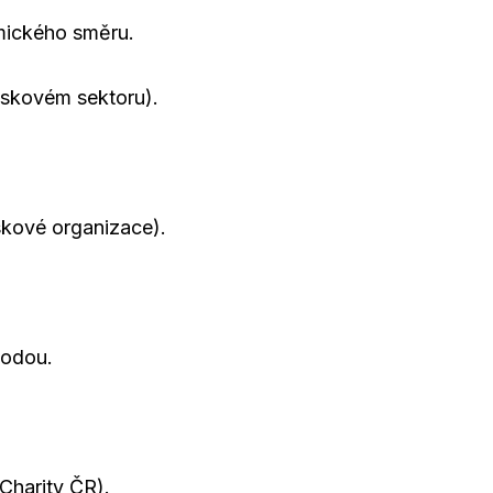
mického směru.
ziskovém sektoru).
iskové organizace).
hodou.
Charity ČR).