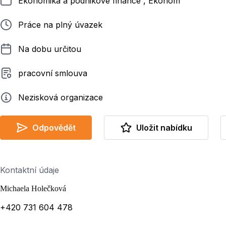
Ekonomika a podnikové finance , Ekonom
Typ pracovního poměru
Práce na plný úvazek
Délka pracovního poměru
Na dobu určitou
Typ smluvního vztahu
pracovní smlouva
Zadavatel
Nezisková organizace
Odpovědět
Uložit nabídku
Kontaktní údaje
Michaela Holečková
+420 731 604 478