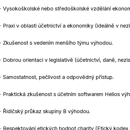
· Vysokoškolské nebo středoškolské vzdělání ekono
· Praxi v oblasti účetnictví a ekonomiky (ideálně v ne
· Zkušenost s vedením menšího týmu výhodou.
· Dobrou orientaci v legislativě (účetnictví, daně, nez
· Samostatnost, pečlivost a odpovědný přístup.
· Praktická zkušenost s účetním softwarem Helios vý
· Řidičský průkaz skupiny B výhodou.
· Respektování etických hodnot charity (Etický kodex 