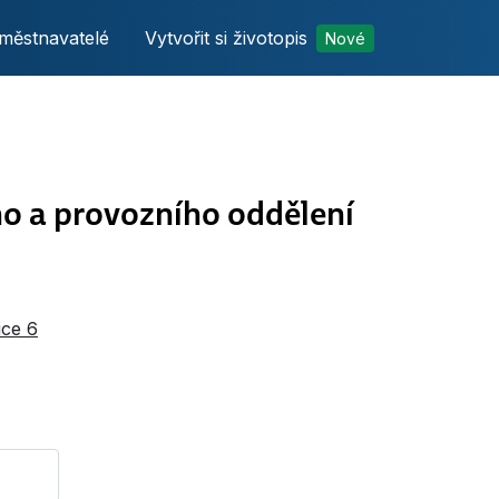
městnavatelé
Vytvořit si životopis
Nové
 a provozního oddělení
ice 6