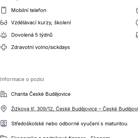
Mobilní telefon
Vzdělávací kurzy, školení
Dovolená 5 týdnů
Zdravotní volno/sickdays
Informace o pozici
Společnost
Charita České Budějovice
Žižkova tř. 309/12, České Budějovice – České Budějov
Požadované vzdělání
Středoškolské nebo odborné vyučení s maturitou
Zařazeno