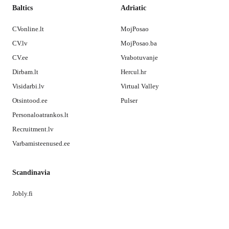
Baltics
Adriatic
CVonline.lt
MojPosao
CV.lv
MojPosao.ba
CV.ee
Vrabotuvanje
Dirbam.lt
Hercul.hr
Visidarbi.lv
Virtual Valley
Otsintood.ee
Pulser
Personaloatrankos.lt
Recruitment.lv
Varbamisteenused.ee
Scandinavia
Jobly.fi