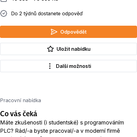
Do 2 týdnů dostanete odpověď
Do 2 týdnů dostanete odpověď
Odpovědět
Uložit nabídku
Další možnosti
Pracovní nabídka
Co vás čeká
Máte zkušenosti (i studentské) s programováním
PLC? Rád/-a byste pracoval/-a v moderní firmě