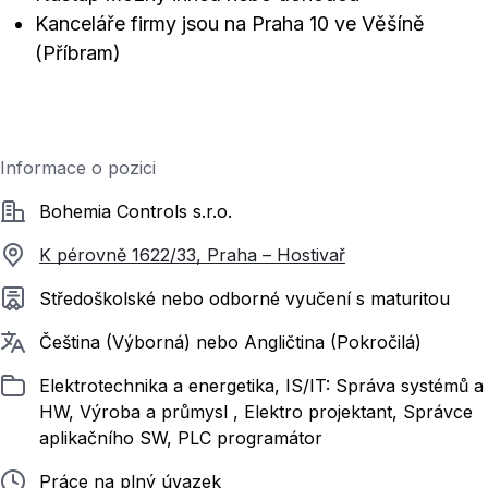
Kanceláře firmy jsou na Praha 10 ve Věšíně
(Příbram)
Informace o pozici
Společnost
Bohemia Controls s.r.o.
K pérovně 1622/33, Praha – Hostivař
Požadované vzdělání
Středoškolské nebo odborné vyučení s maturitou
Požadované jazyky
Čeština (Výborná) nebo Angličtina (Pokročilá)
Zařazeno
Elektrotechnika a energetika, IS/IT: Správa systémů a
HW, Výroba a průmysl , Elektro projektant, Správce
aplikačního SW, PLC programátor
Typ pracovního poměru
Práce na plný úvazek