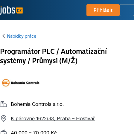
Přihlásit
Me
Nabídky práce
Programátor PLC / Automatizační
systémy / Průmysl (M/Ž)
Společnost
Bohemia Controls s.r.o.
K pérovně 1622/33, Praha – Hostivař
Plat
40 000 ‍–‍ 70 000 Kč