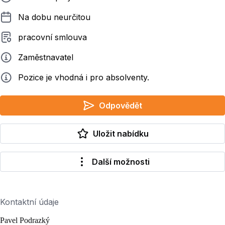
Délka pracovního poměru
Na dobu neurčitou
Typ smluvního vztahu
pracovní smlouva
Zadavatel
Zaměstnavatel
Info
Pozice je vhodná i pro absolventy.
Odpovědět
Uložit nabídku
Další možnosti
Kontaktní údaje
Pavel Podrazký