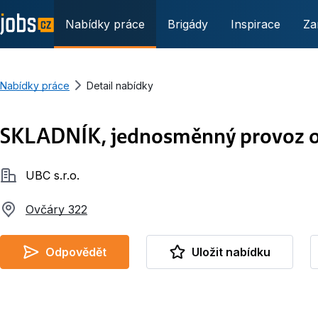
Nabídky práce
Brigády
Inspirace
Za
Nabídky práce
Detail nabídky
SKLADNÍK, jednosměnný provoz o
Společnost
UBC s.r.o.
Ovčáry 322
Odpovědět
Uložit nabídku