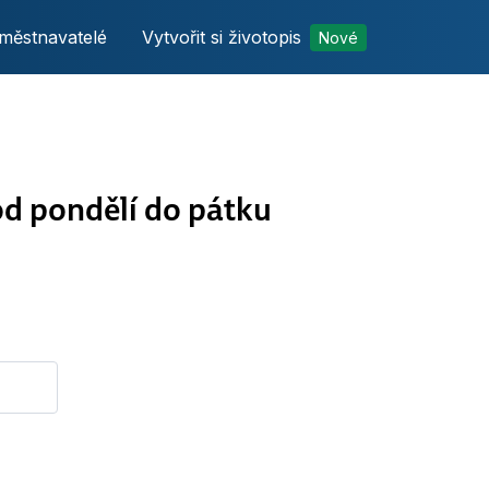
městnavatelé
Vytvořit si životopis
Nové
d pondělí do pátku