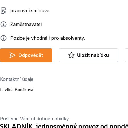
Typ smluvního vztahu
pracovní smlouva
Zadavatel
Zaměstnavatel
Info
Pozice je vhodná i pro absolventy.
Odpovědět
Uložit nabídku
Kontaktní údaje
Pavlína Bursíková
Pošleme Vám obdobné nabídky
SKLADNÍK, jednosměnný provoz od ponděl