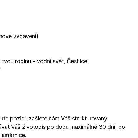
lnové vybavení)
tvou rodinu – vodní svět, Čestlice
u
uto pozici, zašlete nám Váš strukturovaný
vávat Váš životopis po dobu maximálně 30 dní, po
í směrnice.