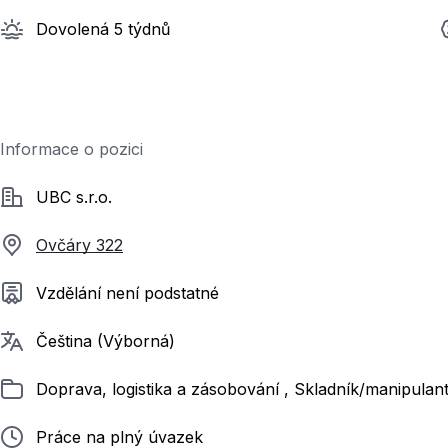
Dovolená 5 týdnů
Informace o pozici
Společnost
UBC s.r.o.
Ovčáry 322
Požadované vzdělání
Vzdělání není podstatné
Požadované jazyky
Čeština (Výborná)
Zařazeno
Doprava, logistika a zásobování , Skladník/manipulan
Typ pracovního poměru
Práce na plný úvazek