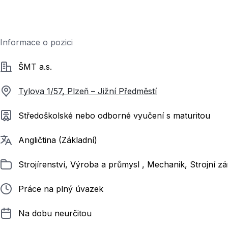
Informace o pozici
Společnost
ŠMT a.s.
Tylova 1/57, Plzeň – Jižní Předměstí
Požadované vzdělání
Středoškolské nebo odborné vyučení s maturitou
Požadované jazyky
Angličtina (Základní)
Zařazeno
Strojírenství, Výroba a průmysl , Mechanik, Strojní z
Typ pracovního poměru
Práce na plný úvazek
Délka pracovního poměru
Na dobu neurčitou