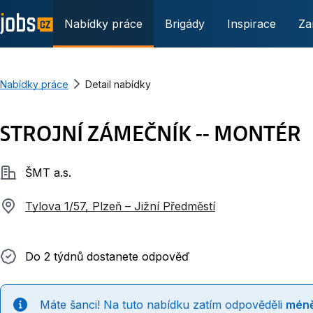
Nabídky práce
Brigády
Inspirace
Za
Nabídky práce
Detail nabídky
STROJNÍ ZÁMEČNÍK -- MONTÉR
Společnost
ŠMT a.s.
Tylova 1/57, Plzeň – Jižní Předměstí
Do 2 týdnů dostanete odpověď
Do 2 týdnů dostanete odpověď
Máte šanci! Na tuto nabídku zatím odpověděli
méně