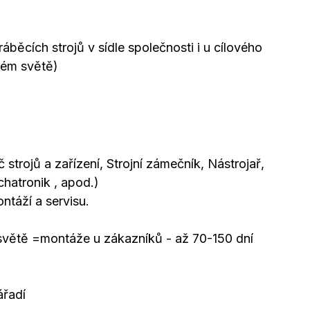
ěcích strojů v sídle společnosti i u cílového
lém světě)
strojů a zařízení, Strojní zámečník, Nástrojař,
hatronik , apod.)
táží a servisu.
světě =montáže u zákazníků - až 70-150 dní
ářadí