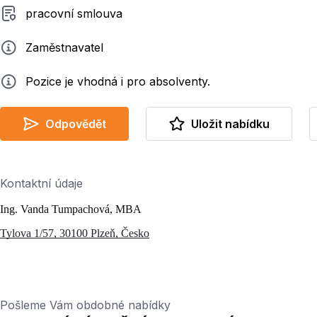
Typ smluvního vztahu
pracovní smlouva
Zadavatel
Zaměstnavatel
Info
Pozice je vhodná i pro absolventy.
Odpovědět
Uložit nabídku
Kontaktní údaje
Ing. Vanda Tumpachová, MBA
Tylova 1/57, 30100 Plzeň, Česko
Pošleme Vám obdobné nabídky