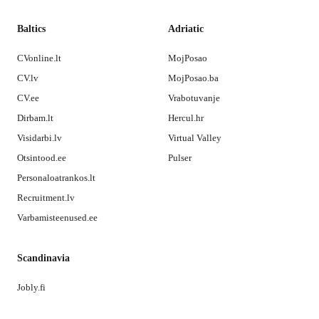
Baltics
Adriatic
CVonline.lt
MojPosao
CV.lv
MojPosao.ba
CV.ee
Vrabotuvanje
Dirbam.lt
Hercul.hr
Visidarbi.lv
Virtual Valley
Otsintood.ee
Pulser
Personaloatrankos.lt
Recruitment.lv
Varbamisteenused.ee
Scandinavia
Jobly.fi