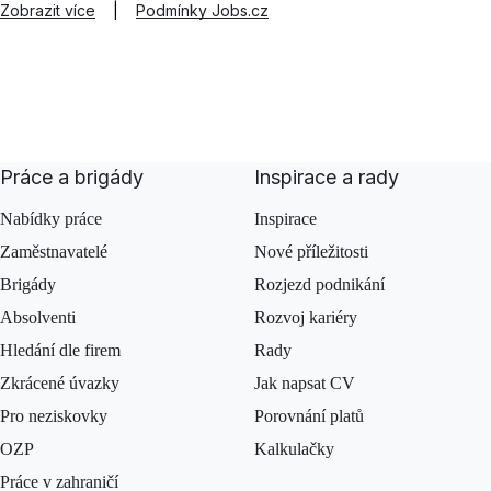
Zobrazit více
|
Podmínky Jobs.cz
Práce a brigády
Inspirace a rady
Nabídky práce
Inspirace
Zaměstnavatelé
Nové příležitosti
Brigády
Rozjezd podnikání
Absolventi
Rozvoj kariéry
Hledání dle firem
Rady
Zkrácené úvazky
Jak napsat CV
Pro neziskovky
Porovnání platů
OZP
Kalkulačky
Práce v zahraničí