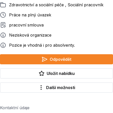
Zařazeno
Zdravotnictví a sociální péče , Sociální pracovník
Typ pracovního poměru
Práce na plný úvazek
Typ smluvního vztahu
pracovní smlouva
Zadavatel
Nezisková organizace
Info
Pozice je vhodná i pro absolventy.
Odpovědět
Uložit nabídku
Další možnosti
Kontaktní údaje