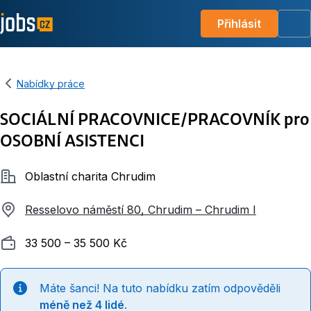
Přihlásit
Me
Nabídky práce
SOCIÁLNÍ PRACOVNICE/PRACOVNÍK pro
OSOBNÍ ASISTENCI
Společnost
Oblastní charita Chrudim
Resselovo náměstí 80, Chrudim – Chrudim I
Plat
33 500 ‍–‍ 35 500 Kč
Máte šanci! Na tuto nabídku zatím odpověděli
méně než 4 lidé
.