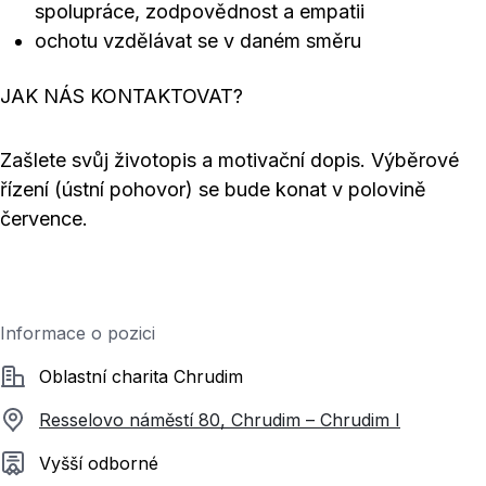
spolupráce, zodpovědnost a empatii
ochotu vzdělávat se v daném směru
JAK NÁS KONTAKTOVAT?
Zašlete svůj životopis a motivační dopis. Výběrové
řízení (ústní pohovor) se bude konat v polovině
července.
Informace o pozici
Společnost
Oblastní charita Chrudim
Resselovo náměstí 80, Chrudim – Chrudim I
Požadované vzdělání
Vyšší odborné