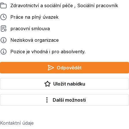
Zařazeno
Zdravotnictví a sociální péče , Sociální pracovník
Typ pracovního poměru
Práce na plný úvazek
Typ smluvního vztahu
pracovní smlouva
Zadavatel
Nezisková organizace
Info
Pozice je vhodná i pro absolventy.
Odpovědět
Uložit nabídku
Další možnosti
Kontaktní údaje