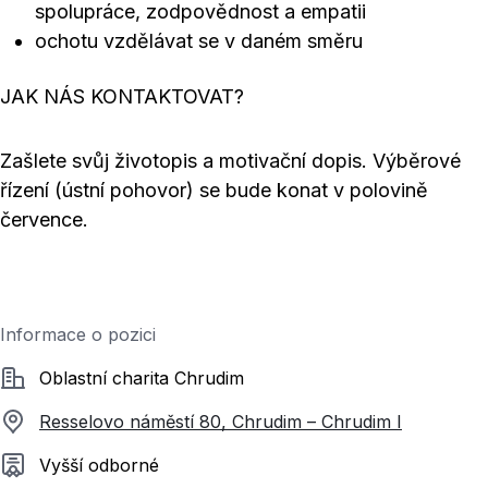
spolupráce, zodpovědnost a empatii
ochotu vzdělávat se v daném směru
JAK NÁS KONTAKTOVAT?
Zašlete svůj životopis a motivační dopis. Výběrové
řízení (ústní pohovor) se bude konat v polovině
července.
Informace o pozici
Společnost
Oblastní charita Chrudim
Resselovo náměstí 80, Chrudim – Chrudim I
Požadované vzdělání
Vyšší odborné