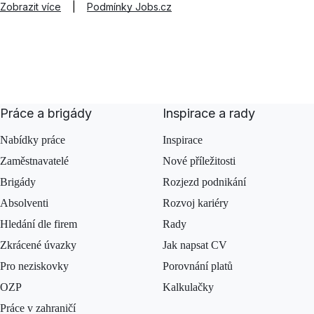
Zobrazit více
|
Podmínky Jobs.cz
Práce a brigády
Inspirace a rady
Nabídky práce
Inspirace
Zaměstnavatelé
Nové příležitosti
Brigády
Rozjezd podnikání
Absolventi
Rozvoj kariéry
Hledání dle firem
Rady
Zkrácené úvazky
Jak napsat CV
Pro neziskovky
Porovnání platů
OZP
Kalkulačky
Práce v zahraničí