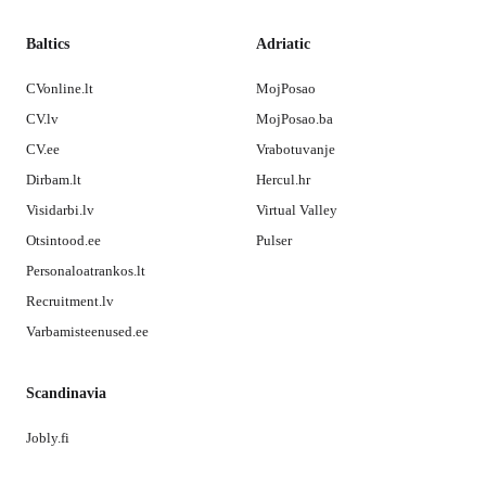
Baltics
Adriatic
CVonline.lt
MojPosao
CV.lv
MojPosao.ba
CV.ee
Vrabotuvanje
Dirbam.lt
Hercul.hr
Visidarbi.lv
Virtual Valley
Otsintood.ee
Pulser
Personaloatrankos.lt
Recruitment.lv
Varbamisteenused.ee
Scandinavia
Jobly.fi