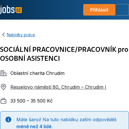
Přihlásit
Me
Nabídky práce
SOCIÁLNÍ PRACOVNICE/PRACOVNÍK pro
OSOBNÍ ASISTENCI
Společnost
Oblastní charita Chrudim
Resselovo náměstí 80, Chrudim – Chrudim I
Plat
33 500 ‍–‍ 35 500 Kč
Máte šanci! Na tuto nabídku zatím odpověděli
méně než 4 lidé
.