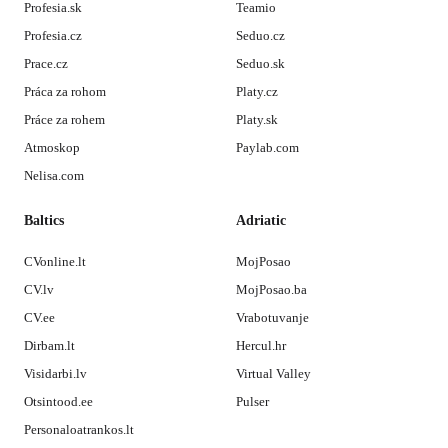
Profesia.sk
Teamio
Profesia.cz
Seduo.cz
Prace.cz
Seduo.sk
Práca za rohom
Platy.cz
Práce za rohem
Platy.sk
Atmoskop
Paylab.com
Nelisa.com
Baltics
Adriatic
CVonline.lt
MojPosao
CV.lv
MojPosao.ba
CV.ee
Vrabotuvanje
Dirbam.lt
Hercul.hr
Visidarbi.lv
Virtual Valley
Otsintood.ee
Pulser
Personaloatrankos.lt