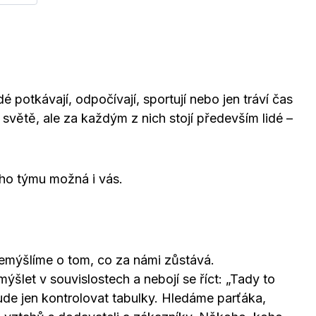
é potkávají, odpočívají, sportují nebo jen tráví čas
světě, ale za každým z nich stojí především lidé –
eho týmu možná i vás.
přemýšlíme o tom, co za námi zůstává.
ýšlet v souvislostech a nebojí se říct: „Tady to
e jen kontrolovat tabulky. Hledáme parťáka,