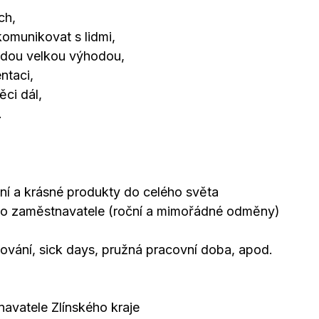
ch,
omunikovat s lidmi,
budou velkou výhodou,
ntaci,
ci dál,
.
tní a krásné produkty do celého světa
kého zaměstnavatele (roční a mimořádné odměny)
ování, sick days, pružná pracovní doba, apod.
navatele Zlínského kraje