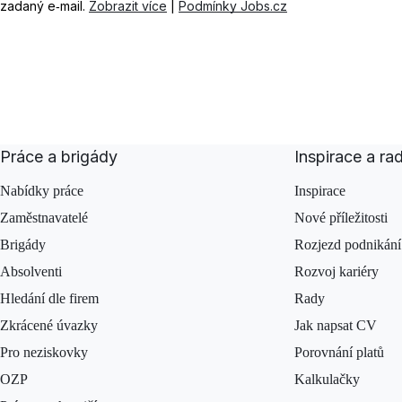
zadaný e‑mail.
Zobrazit více
|
Podmínky Jobs.cz
Práce a brigády
Inspirace a ra
Nabídky práce
Inspirace
Zaměstnavatelé
Nové příležitosti
Brigády
Rozjezd podnikání
Absolventi
Rozvoj kariéry
Hledání dle firem
Rady
Zkrácené úvazky
Jak napsat CV
Pro neziskovky
Porovnání platů
OZP
Kalkulačky