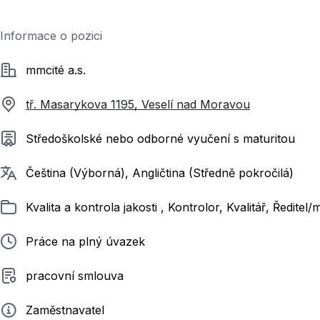
Informace o pozici
Společnost
mmcité a.s.
tř. Masarykova 1195, Veselí nad Moravou
Požadované vzdělání
Středoškolské nebo odborné vyučení s maturitou
Požadované jazyky
Čeština (Výborná), Angličtina (Středně pokročilá)
Zařazeno
Kvalita a kontrola jakosti , Kontrolor, Kvalitář, Ředitel
Typ pracovního poměru
Práce na plný úvazek
Typ smluvního vztahu
pracovní smlouva
Zadavatel
Zaměstnavatel