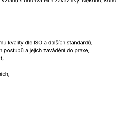
i vztahů s dodavateli a zákazníky. Někoho, koho
mu kvality dle ISO a dalších standardů,
ch postupů a jejich zavádění do praxe,
t,
ích,