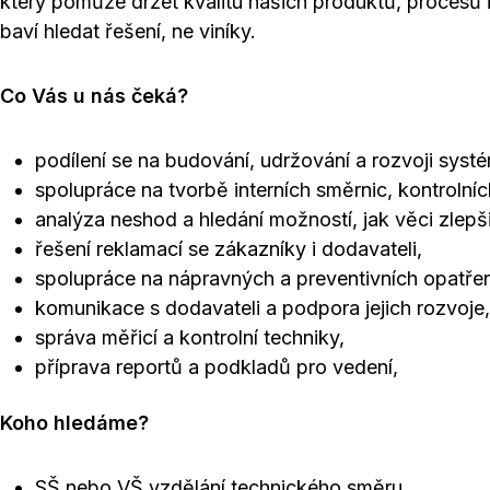
který pomůže držet kvalitu našich produktů, procesů 
baví hledat řešení, ne viníky.
Co Vás u nás čeká?
podílení se na budování, udržování a rozvoji systé
spolupráce na tvorbě interních směrnic, kontrolní
analýza neshod a hledání možností, jak věci zlepši
řešení reklamací se zákazníky i dodavateli,
spolupráce na nápravných a preventivních opatřen
komunikace s dodavateli a podpora jejich rozvoje,
správa měřicí a kontrolní techniky,
příprava reportů a podkladů pro vedení,
Koho hledáme?
SŠ nebo VŠ vzdělání technického směru