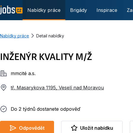
Nabídky práce
Brigády
Inspirace
Za
Nabídky práce
Detail nabídky
INŽENÝR KVALITY M/Ž
Společnost
mmcité a.s.
tř. Masarykova 1195, Veselí nad Moravou
Do 2 týdnů dostanete odpověď
Do 2 týdnů dostanete odpověď
Odpovědět
Uložit nabídku