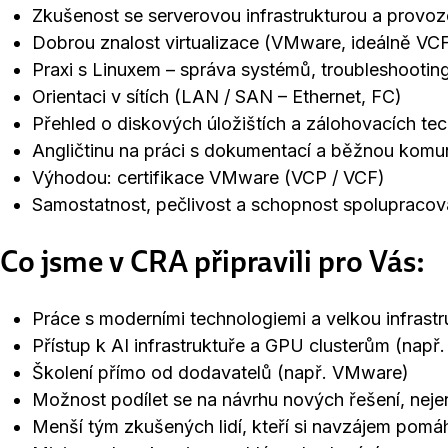
Zkušenost se serverovou infrastrukturou a provo
Dobrou znalost virtualizace (VMware, ideálně VC
Praxi s Linuxem – správa systémů, troubleshooting
Orientaci v sítích (LAN / SAN – Ethernet, FC)
Přehled o diskových úložištích a zálohovacích tec
Angličtinu na práci s dokumentací a běžnou komu
Výhodou: certifikace VMware (VCP / VCF)
Samostatnost, pečlivost a schopnost spolupracov
Co jsme v CRA připravili pro Vás:
Práce s moderními technologiemi a velkou infrast
Přístup k AI infrastruktuře a GPU clusterům (např
Školení přímo od dodavatelů (např. VMware)
Možnost podílet se na návrhu nových řešení, nejen
Menší tým zkušených lidí, kteří si navzájem pomáh