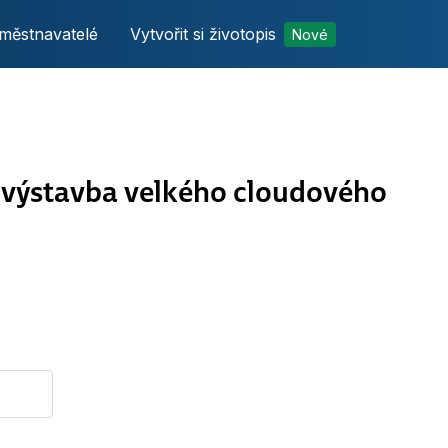
městnavatelé
Vytvořit si životopis
Nové
a výstavba velkého cloudového