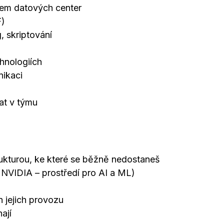
zem datových center
F)
, skriptování
hnologiích
nikaci
at v týmu
rukturou, ke které se běžně nedostaneš
. NVIDIA – prostředí pro AI a ML)
 jejich provozu
ají