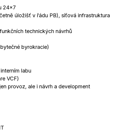
mu 24×7
četně úložišť v řádu PB), síťová infrastruktura
funkčních technických návrhů
bytečné byrokracie)
 interním labu
are VCF)
en provoz, ale i návrh a development
IT