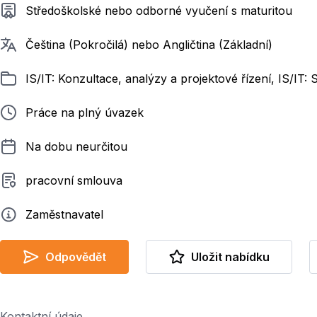
Požadované vzdělání
Středoškolské nebo odborné vyučení s maturitou
Požadované jazyky
Čeština (Pokročilá) nebo Angličtina (Základní)
Zařazeno
IS/IT: Konzultace, analýzy a projektové řízení, IS/I
Typ pracovního poměru
Práce na plný úvazek
Délka pracovního poměru
Na dobu neurčitou
Typ smluvního vztahu
pracovní smlouva
Zadavatel
Zaměstnavatel
Odpovědět
Uložit nabídku
Kontaktní údaje