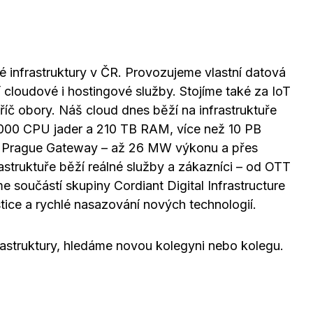
 infrastruktury v ČR. Provozujeme vlastní datová
ní cloudové i hostingové služby. Stojíme také za IoT
říč obory. Náš cloud dnes běží na infrastruktuře
12 000 CPU jader a 210 TB RAM, více než 10 PB
um Prague Gateway – až 26 MW výkonu a přes
rastruktuře běží reálné služby a zákazníci – od OTT
 součástí skupiny Cordiant Digital Infrastructure
tice a rychlé nasazování nových technologií.
frastruktury, hledáme novou kolegyni nebo kolegu.