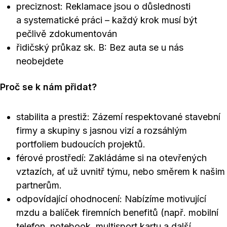
preciznost: Reklamace jsou o důslednosti
a systematické práci – každý krok musí být
pečlivě zdokumentován
řidičský průkaz sk. B: Bez auta se u nás
neobejdete
Proč se k nám přidat?
stabilita a prestiž: Zázemí respektované stavební
firmy a skupiny s jasnou vizí a rozsáhlým
portfoliem budoucích projektů.
férové prostředí: Zakládáme si na otevřených
vztazích, ať už uvnitř týmu, nebo směrem k našim
partnerům.
odpovídající ohodnocení: Nabízíme motivující
mzdu a balíček firemních benefitů (např. mobilní
telefon, notebook, multisport kartu a další