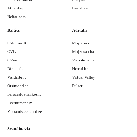
Atmoskop
Paylab.com
Nelisa.com
Baltics
Adriatic
CVonline.lt
MojPosao
CV.lv
MojPosao.ba
CV.ee
Vrabotuvanje
Dirbam.lt
Hercul.hr
Visidarbi.lv
Virtual Valley
Otsintood.ee
Pulser
Personaloatrankos.lt
Recruitment.lv
Varbamisteenused.ee
Scandinavia