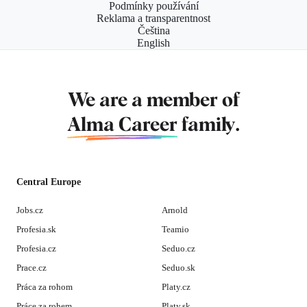
Podmínky používání
Reklama a transparentnost
Čeština
English
We are a member of
Alma Career
family.
Central Europe
Jobs.cz
Arnold
Profesia.sk
Teamio
Profesia.cz
Seduo.cz
Prace.cz
Seduo.sk
Práca za rohom
Platy.cz
Práce za rohem
Platy.sk