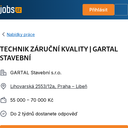
Přihlásit
Me
Nabídky práce
TECHNIK ZÁRUČNÍ KVALITY | GARTAL
STAVEBNÍ
Společnost
GARTAL Stavební s.r.o.
Lihovarská 2553/12a, Praha – Libeň
Plat
55 000 ‍–‍ 70 000 Kč
Do 2 týdnů dostanete odpověď
Do 2 týdnů dostanete odpověď