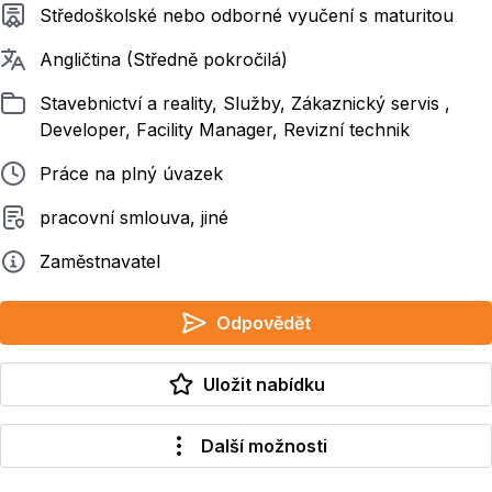
Požadované vzdělání
Středoškolské nebo odborné vyučení s maturitou
Požadované jazyky
Angličtina (Středně pokročilá)
Zařazeno
Stavebnictví a reality, Služby, Zákaznický servis ,
Developer, Facility Manager, Revizní technik
Typ pracovního poměru
Práce na plný úvazek
Typ smluvního vztahu
pracovní smlouva, jiné
Zadavatel
Zaměstnavatel
Odpovědět
Uložit nabídku
Další možnosti