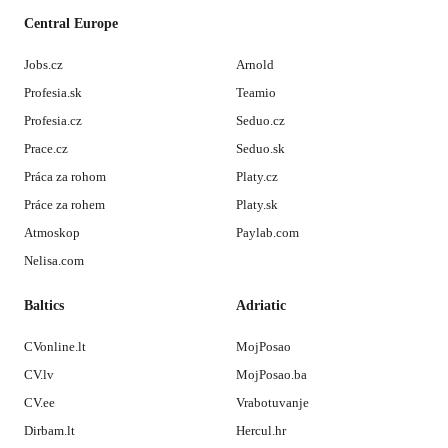
Central Europe
Jobs.cz
Arnold
Profesia.sk
Teamio
Profesia.cz
Seduo.cz
Prace.cz
Seduo.sk
Práca za rohom
Platy.cz
Práce za rohem
Platy.sk
Atmoskop
Paylab.com
Nelisa.com
Baltics
Adriatic
CVonline.lt
MojPosao
CV.lv
MojPosao.ba
CV.ee
Vrabotuvanje
Dirbam.lt
Hercul.hr