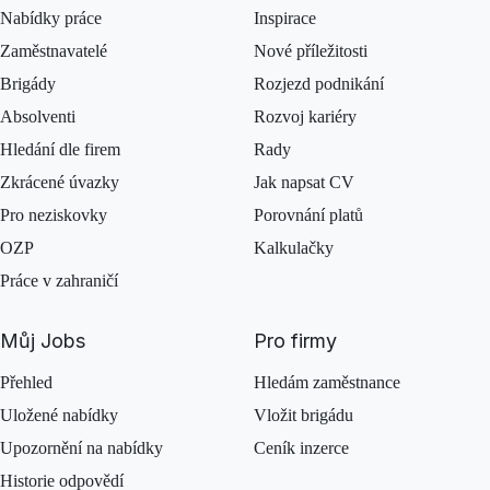
Nabídky práce
Inspirace
Zaměstnavatelé
Nové příležitosti
Brigády
Rozjezd podnikání
Absolventi
Rozvoj kariéry
Hledání dle firem
Rady
Zkrácené úvazky
Jak napsat CV
Pro neziskovky
Porovnání platů
OZP
Kalkulačky
Práce v zahraničí
Můj Jobs
Pro firmy
Přehled
Hledám zaměstnance
Uložené nabídky
Vložit brigádu
Upozornění na nabídky
Ceník inzerce
Historie odpovědí