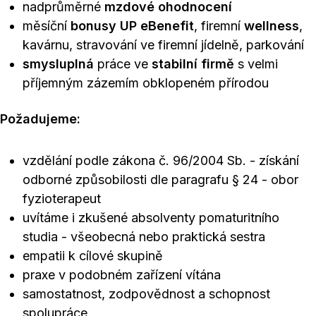
nadprůměrné
mzdové ohodnocení
měsíční
bonusy UP eBenefit
, firemní
wellness
,
kavárnu, stravování ve firemní jídelně, parkování
smysluplná
práce ve
stabilní firmě
s velmi
příjemným zázemím obklopeném přírodou
Požadujeme:
vzdělání podle zákona č. 96/2004 Sb. - získání
odborné způsobilosti dle paragrafu § 24 - obor
fyzioterapeut
uvítáme i zkušené absolventy pomaturitního
studia - všeobecná nebo praktická sestra
empatii k cílové skupině
praxe v podobném zařízení vítána
samostatnost, zodpovědnost a schopnost
spolupráce