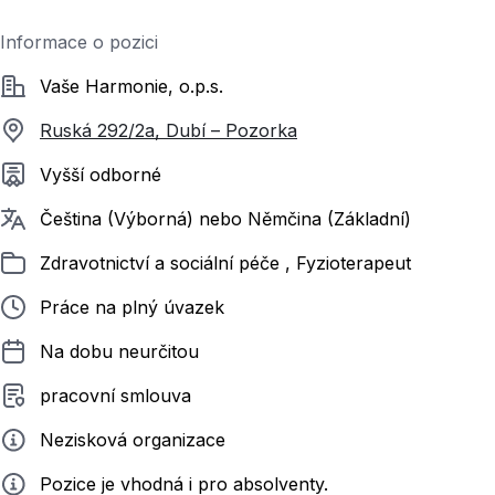
Informace o pozici
Společnost
Vaše Harmonie, o.p.s.
Ruská 292/2a, Dubí – Pozorka
Požadované vzdělání
Vyšší odborné
Požadované jazyky
Čeština (Výborná) nebo Němčina (Základní)
Zařazeno
Zdravotnictví a sociální péče , Fyzioterapeut
Typ pracovního poměru
Práce na plný úvazek
Délka pracovního poměru
Na dobu neurčitou
Typ smluvního vztahu
pracovní smlouva
Zadavatel
Nezisková organizace
Info
Pozice je vhodná i pro absolventy.