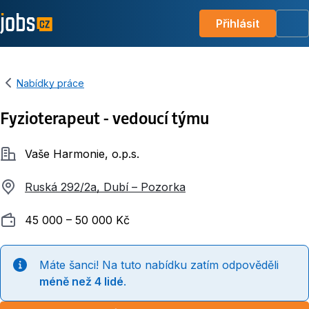
Přihlásit
Me
Nabídky práce
Fyzioterapeut - vedoucí týmu
Společnost
Vaše Harmonie, o.p.s.
Ruská 292/2a, Dubí – Pozorka
Plat
45 000 ‍–‍ 50 000 Kč
Máte šanci! Na tuto nabídku zatím odpověděli
méně než 4 lidé
.