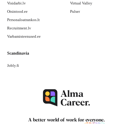
Visidarbi.lv
Virtual Valley
Otsintood.ee
Pulser
Personaloatrankos.lt
Recruitment.lv
Varbamisteenused.ee
Scandinavia
Jobly.fi
A better world of work for
everyone
.