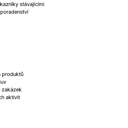
azníky stávajícími
 poradenství
h produktů
luv
e zakázek
h aktivit