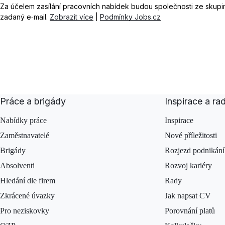
Za účelem zasílání pracovních nabídek budou společnosti ze skup
zadaný e‑mail.
Zobrazit více
|
Podmínky Jobs.cz
Práce a brigády
Inspirace a ra
Nabídky práce
Inspirace
Zaměstnavatelé
Nové příležitosti
Brigády
Rozjezd podnikání
Absolventi
Rozvoj kariéry
Hledání dle firem
Rady
Zkrácené úvazky
Jak napsat CV
Pro neziskovky
Porovnání platů