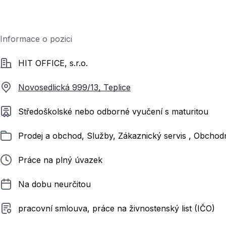
Informace o pozici
Společnost
HIT OFFICE, s.r.o.
Novosedlická 999/13, Teplice
Požadované vzdělání
Středoškolské nebo odborné vyučení s maturitou
Zařazeno
Prodej a obchod, Služby, Zákaznický servis , Obchod
Typ pracovního poměru
Práce na plný úvazek
Délka pracovního poměru
Na dobu neurčitou
Typ smluvního vztahu
pracovní smlouva, práce na živnostenský list (IČO)