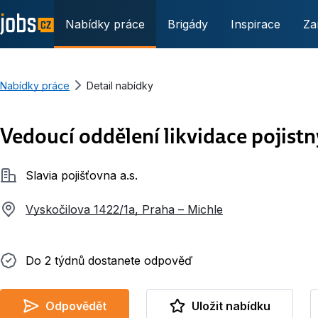
Nabídky práce
Brigády
Inspirace
Za
Nabídky práce
Detail nabídky
Vedoucí oddělení likvidace pojistn
Společnost
Slavia pojišťovna a.s.
Vyskočilova 1422/1a, Praha – Michle
Do 2 týdnů dostanete odpověď
Do 2 týdnů dostanete odpověď
Odpovědět
Uložit nabídku