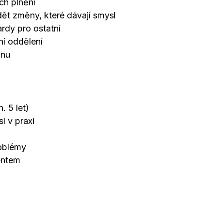
ich plnění
ět změny, které dávají smysl
ardy pro ostatní
ní oddělení
vnu
. 5 let)
l v praxi
roblémy
entem