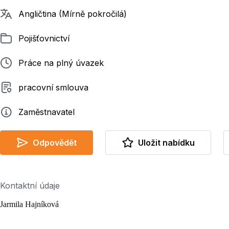
Požadované jazyky
Angličtina (Mírně pokročilá)
Zařazeno
Pojišťovnictví
Typ pracovního poměru
Práce na plný úvazek
Typ smluvního vztahu
pracovní smlouva
Zadavatel
Zaměstnavatel
Odpovědět
Uložit nabídku
Kontaktní údaje
Jarmila Hajníková