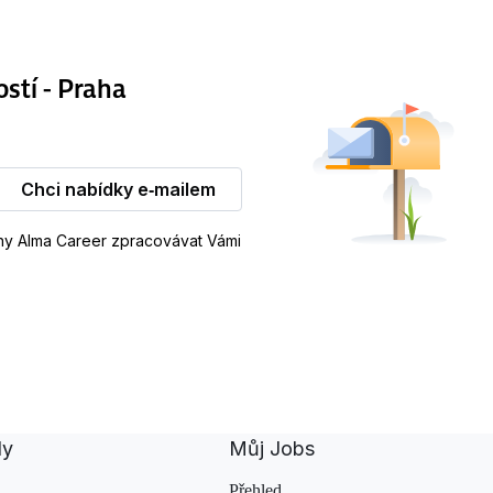
ostí - Praha
Chci nabídky e‑mailem
iny Alma Career zpracovávat Vámi
dy
Můj Jobs
Přehled