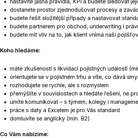
nastavíte jasná pravidla, KPI a budete sledovat jej
dostanete prostor zjednodušovat procesy a zavád
budete řešit složitější případy a nastavovat stand
budete partnerem pro obchod, underwriting i práv
budete mít vliv na to, jak klient vnímá naši pojišťo
Koho hledáme:
máte zkušenosti s likvidací pojistných událostí (min
orientujete se v pojistném trhu a víte, co dává smys
rozhodujete se rychle, ale s rozmyslem
přemýšlíte v souvislostech a hledáte řešení, ne p
umíte komunikovat – s týmem, kolegy i managem
práce s daty a Excelem je pro Vás standard
domluvíte se anglicky (min. B2)
Co Vám nabízíme: