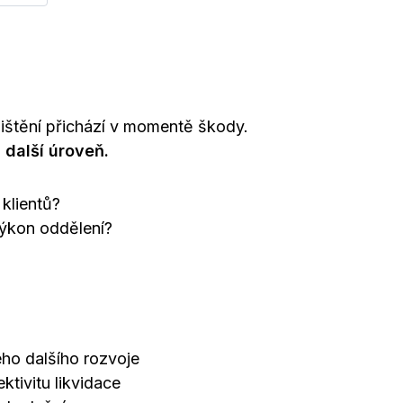
ojištění přichází v momentě škody.
 další úroveň.
 klientů?
výkon oddělení?
eho dalšího rozvoje
ktivitu likvidace