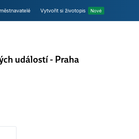
městnavatelé
Vytvořit si životopis
Nové
ých událostí - Praha