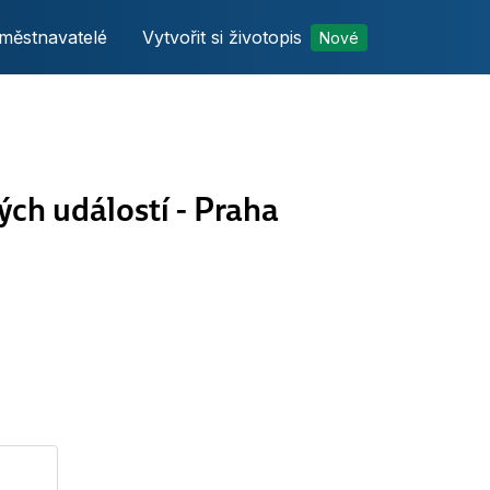
městnavatelé
Vytvořit si životopis
Nové
ých událostí - Praha