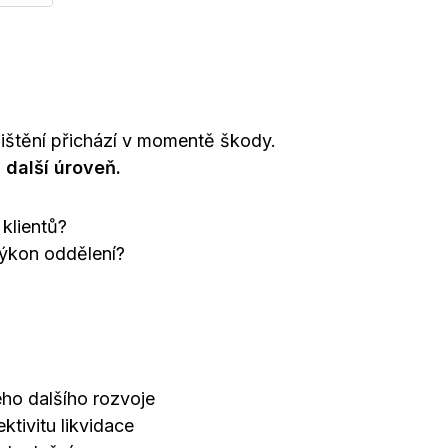
ojištění přichází v momentě škody.
 další úroveň.
 klientů?
výkon oddělení?
eho dalšího rozvoje
ktivitu likvidace