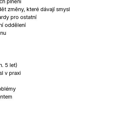
ich plnění
ět změny, které dávají smysl
ardy pro ostatní
ní oddělení
vnu
. 5 let)
l v praxi
roblémy
entem