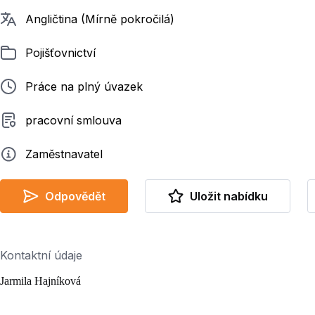
Požadované jazyky
Angličtina (Mírně pokročilá)
Zařazeno
Pojišťovnictví
Typ pracovního poměru
Práce na plný úvazek
Typ smluvního vztahu
pracovní smlouva
Zadavatel
Zaměstnavatel
Odpovědět
Uložit nabídku
Kontaktní údaje
Jarmila Hajníková