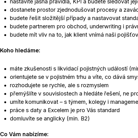
nastavíte jasná pravidla, KPI a budete sledovat jej
dostanete prostor zjednodušovat procesy a zavád
budete řešit složitější případy a nastavovat stand
budete partnerem pro obchod, underwriting i práv
budete mít vliv na to, jak klient vnímá naši pojišťo
Koho hledáme:
máte zkušenosti s likvidací pojistných událostí (min
orientujete se v pojistném trhu a víte, co dává smys
rozhodujete se rychle, ale s rozmyslem
přemýšlíte v souvislostech a hledáte řešení, ne p
umíte komunikovat – s týmem, kolegy i managem
práce s daty a Excelem je pro Vás standard
domluvíte se anglicky (min. B2)
Co Vám nabízíme: