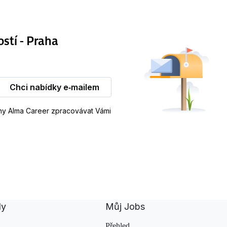
ostí - Praha
Chci nabídky e‑mailem
iny Alma Career zpracovávat Vámi
dy
Můj Jobs
Přehled