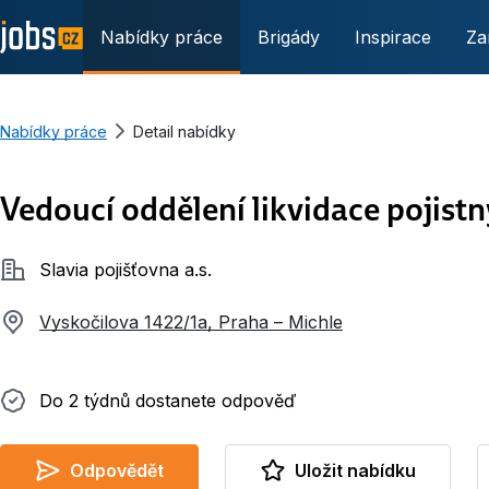
Nabídky práce
Brigády
Inspirace
Za
Nabídky práce
Detail nabídky
Vedoucí oddělení likvidace pojistn
Společnost
Slavia pojišťovna a.s.
Vyskočilova 1422/1a, Praha – Michle
Do 2 týdnů dostanete odpověď
Do 2 týdnů dostanete odpověď
Odpovědět
Uložit nabídku