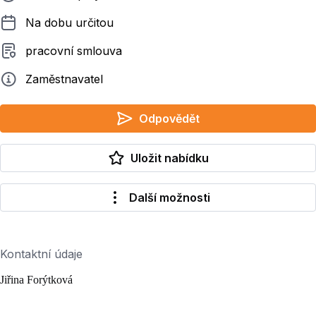
Délka pracovního poměru
Na dobu určitou
Typ smluvního vztahu
pracovní smlouva
Zadavatel
Zaměstnavatel
Odpovědět
Uložit nabídku
Další možnosti
Kontaktní údaje
Jiřina Forýtková