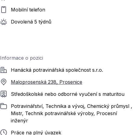
Mobilní telefon
Dovolená 5 týdnů
Informace o pozici
Společnost
Hanácká potravinářská společnost s.r.o.
Maloprosenská 238, Prosenice
Požadované vzdělání
Středoškolské nebo odborné vyučení s maturitou
Zařazeno
Potravinářství, Technika a vývoj, Chemický průmysl ,
Mistr, Technik potravinářské výroby, Procesní
inženýr
Typ pracovního poměru
Práce na plný úvazek