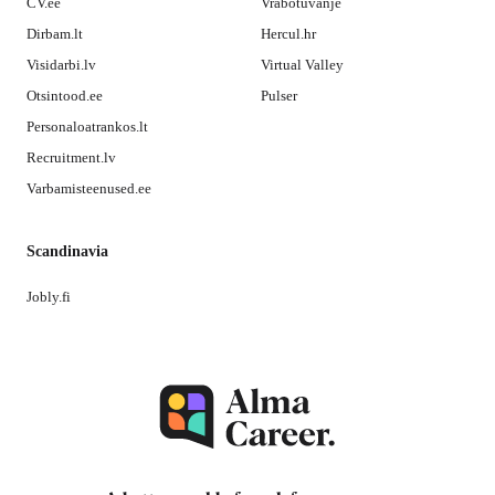
CV.ee
Vrabotuvanje
Dirbam.lt
Hercul.hr
Visidarbi.lv
Virtual Valley
Otsintood.ee
Pulser
Personaloatrankos.lt
Recruitment.lv
Varbamisteenused.ee
Scandinavia
Jobly.fi