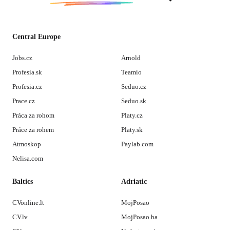
Central Europe
Jobs.cz
Arnold
Profesia.sk
Teamio
Profesia.cz
Seduo.cz
Prace.cz
Seduo.sk
Práca za rohom
Platy.cz
Práce za rohem
Platy.sk
Atmoskop
Paylab.com
Nelisa.com
Baltics
Adriatic
CVonline.lt
MojPosao
CV.lv
MojPosao.ba