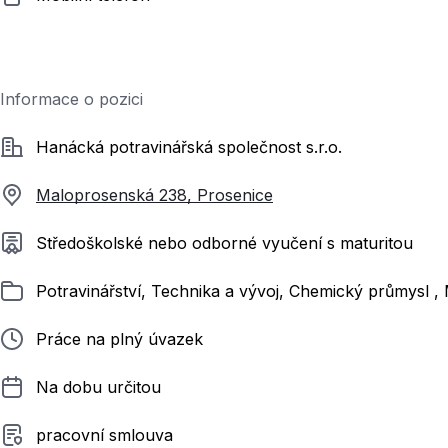
Informace o pozici
Společnost
Hanácká potravinářská společnost s.r.o.
Maloprosenská 238, Prosenice
Požadované vzdělání
Středoškolské nebo odborné vyučení s maturitou
Zařazeno
Potravinářství, Technika a vývoj, Chemický průmysl , 
Typ pracovního poměru
Práce na plný úvazek
Délka pracovního poměru
Na dobu určitou
Typ smluvního vztahu
pracovní smlouva