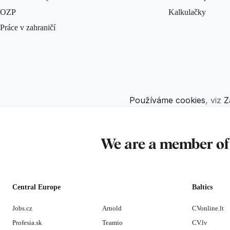
OZP
Kalkulačky
Práce v zahraničí
Používáme cookies
, viz
Z
We are a member o
Central Europe
Baltics
Jobs.cz
Arnold
CVonline.lt
Profesia.sk
Teamio
CV.lv