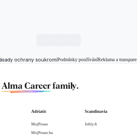
ásady ochrany soukromí
Podmínky používání
Reklama a transpare
f
Alma Career
family.
Adriatic
Scandinavia
MojPosao
Jobly.fi
MojPosao.ba