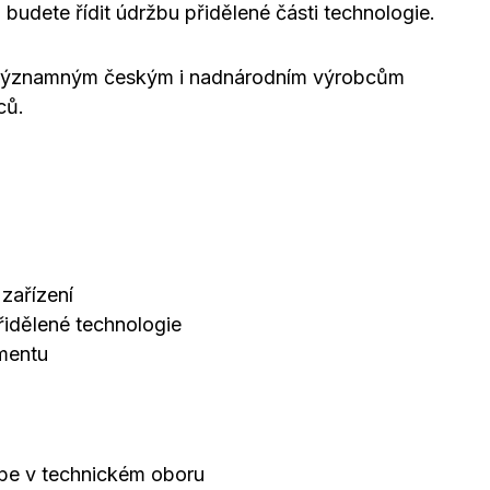
udete řídit údržbu přidělené části technologie.
án významným českým i nadnárodním výrobcům
ců.
zařízení
řidělené technologie
mentu
épe v technickém oboru