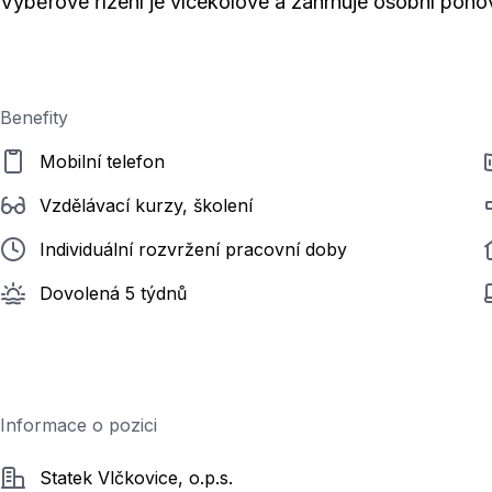
Výběrové řízení je vícekolové a zahrnuje osobní poho
Benefity
Mobilní telefon
Vzdělávací kurzy, školení
Individuální rozvržení pracovní doby
Dovolená 5 týdnů
Informace o pozici
Společnost
Statek Vlčkovice, o.p.s.