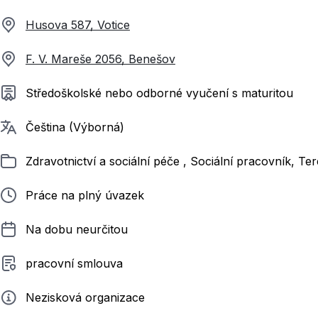
Husova 587, Votice
F. V. Mareše 2056, Benešov
Požadované vzdělání
Středoškolské nebo odborné vyučení s maturitou
Požadované jazyky
Čeština (Výborná)
Zařazeno
Zdravotnictví a sociální péče , Sociální pracovník, Te
Typ pracovního poměru
Práce na plný úvazek
Délka pracovního poměru
Na dobu neurčitou
Typ smluvního vztahu
pracovní smlouva
Zadavatel
Nezisková organizace