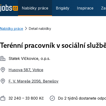
Nabídky práce
Brigády
Inspirace
Za
Nabídky práce
Detail nabídky
Terénní pracovník v sociální služb
Společnost
Statek Vlčkovice, o.p.s.
Husova 587, Votice
F. V. Mareše 2056, Benešov
Plat
Do 2 týdnů dostanete odpověď
32 240 ‍–‍ 33 800 Kč
Do 2 týdnů dostanete odp