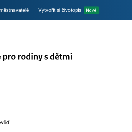
městnavatelé
Vytvořit si životopis
Nové
ě pro rodiny s dětmi
ověď