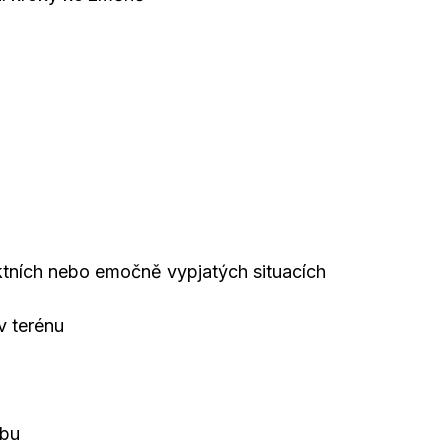
liktních nebo emočně vypjatých situacích
v terénu
zbu