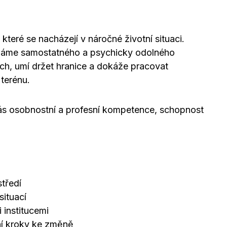
teré se nacházejí v náročné životní situaci.
ledáme samostatného a psychicky odolného
ích, umí držet hranice a dokáže pracovat
terénu.
nás osobnostní a profesní kompetence, schopnost
středí
situací
 institucemi
ní kroky ke změně