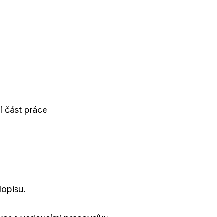
í část práce
dopisu.