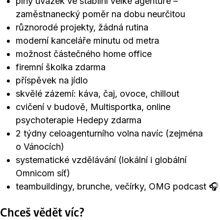
plný úvazek ve stabilní velké agentuře –
zaměstnanecký poměr na dobu neurčitou
různorodé projekty, žádná rutina
moderní kanceláře minutu od metra
možnost částečného home office
firemní školka zdarma
příspěvek na jídlo
skvělé zázemí: káva, čaj, ovoce, chillout
cvičení v budově, Multisportka, online
psychoterapie Hedepy zdarma
2 týdny celoagenturního volna navíc (zejména
o Vánocích)
systematické vzdělávání (lokální i globální
Omnicom síť)
teambuildingy, brunche, večírky, OMG podcast 🎧
Chceš vědět víc?