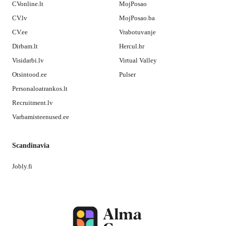
CVonline.lt
MojPosao
CV.lv
MojPosao.ba
CV.ee
Vrabotuvanje
Dirbam.lt
Hercul.hr
Visidarbi.lv
Virtual Valley
Otsintood.ee
Pulser
Personaloatrankos.lt
Recruitment.lv
Varbamisteenused.ee
Scandinavia
Jobly.fi