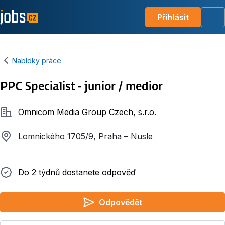
Přihlásit
Me
Nabídky práce
PPC Specialist - junior / medior
Společnost
Omnicom Media Group Czech, s.r.o.
Lomnického 1705/9, Praha – Nusle
Do 2 týdnů dostanete odpověď
Do 2 týdnů dostanete odpověď
Odpovědět