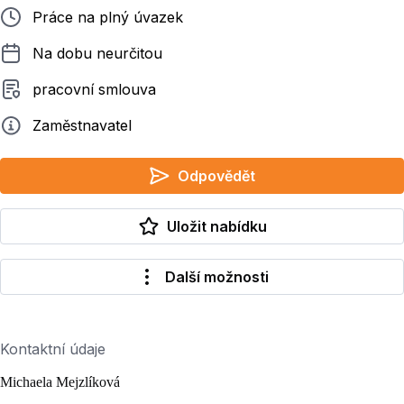
Typ pracovního poměru
Práce na plný úvazek
Délka pracovního poměru
Na dobu neurčitou
Typ smluvního vztahu
pracovní smlouva
Zadavatel
Zaměstnavatel
Odpovědět
Uložit nabídku
Další možnosti
Kontaktní údaje
Michaela Mejzlíková