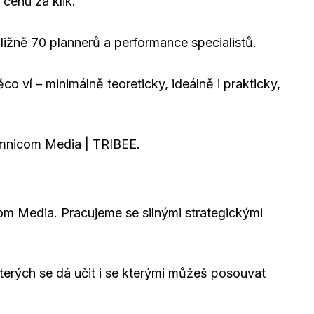
 cenu za klik.
ibližně 70 plannerů a performance specialistů.
 ví – minimálně teoreticky, ideálně i prakticky,
mnicom Media | TRIBEE.
om Media. Pracujeme se silnými strategickými
erých se dá učit i se kterými můžeš posouvat