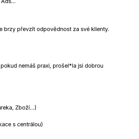
t Ads…
brzy převzít odpovědnost za své klienty.
 – pokud nemáš praxi, prošel*la jsi dobrou
ureka, Zboží…)
kace s centrálou)