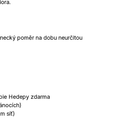
iora.
nanecký poměr na dobu neurčitou
rapie Hedepy zdarma
ánocích)
m síť)