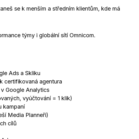
aneš se k menším a středním klientům, kde má
formance týmy i globální sítí Omnicom.
le Ads a Skliku
k certifikovaná agentura
v Google Analytics
aných, vyúčtování = 1 klik)
nu kampaní
řeší Media Planneři)
ch cílů