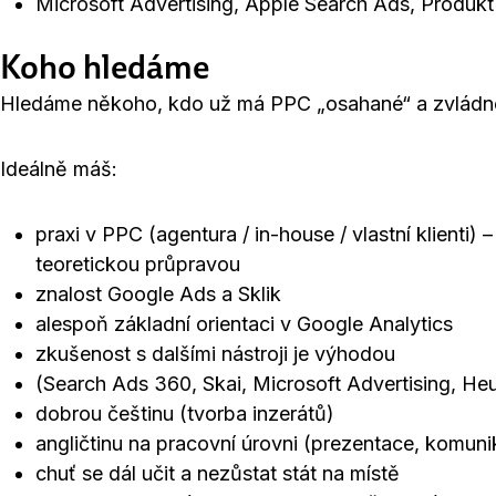
Microsoft Advertising, Apple Search Ads, Produk
Koho hledáme
Hledáme někoho, kdo už má PPC „osahané“ a zvládne 
Ideálně máš:
praxi v PPC (agentura / in-house / vlastní klienti)
teoretickou průpravou
znalost Google Ads a Sklik
alespoň základní orientaci v Google Analytics
zkušenost s dalšími nástroji je výhodou
(Search Ads 360, Skai, Microsoft Advertising, He
dobrou češtinu (tvorba inzerátů)
angličtinu na pracovní úrovni (prezentace, komuni
chuť se dál učit a nezůstat stát na místě