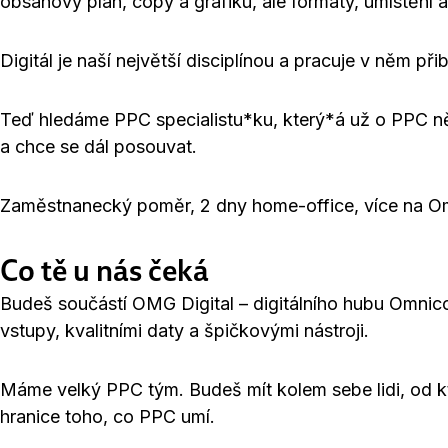
obsahový plán, copy a grafiku, ale formáty, umístění a
Digitál je naší největší disciplínou a pracuje v něm př
Teď hledáme PPC specialistu*ku, který*á už o PPC něco
a chce se dál posouvat.
Zaměstnanecký poměr, 2 dny home-office, více na O
Co tě u nás čeká
Budeš součástí OMG Digital – digitálního hubu Omnic
vstupy, kvalitními daty a špičkovými nástroji.
Máme velký PPC tým. Budeš mít kolem sebe lidi, od kt
hranice toho, co PPC umí.