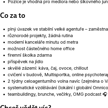
Pozice je vhodná pro mediora nebo šikovného jun
Co za to
plný úvazek ve stabilní velké agentuře – zaměst
různorodé projekty, žádná rutina
moderní kanceláře minutu od metra
možnost částečného home office
firemní školka zdarma
příspěvek na jídlo
skvělé zázemí: káva, čaj, ovoce, chillout
cvičení v budově, Multisportka, online psychote
2 týdny celoagenturního volna navíc (zejména o V
systematické vzdělávání (lokální i globální Omnico
teambuildingy, brunche, večírky, OMG podcast 🎧
Chceš vědět víc?