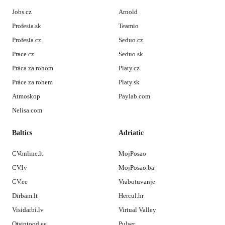
Jobs.cz
Arnold
Profesia.sk
Teamio
Profesia.cz
Seduo.cz
Prace.cz
Seduo.sk
Práca za rohom
Platy.cz
Práce za rohem
Platy.sk
Atmoskop
Paylab.com
Nelisa.com
Baltics
Adriatic
CVonline.lt
MojPosao
CV.lv
MojPosao.ba
CV.ee
Vrabotuvanje
Dirbam.lt
Hercul.hr
Visidarbi.lv
Virtual Valley
Otsintood.ee
Pulser