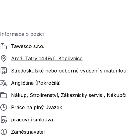
Informace o pozici
Společnost
Tawesco s.r.o.
Areál Tatry 1449/6, Kopřivnice
Požadované vzdělání
Středoškolské nebo odborné vyučení s maturitou
Požadované jazyky
Angličtina (Pokročilá)
Zařazeno
Nákup, Strojírenství, Zákaznický servis , Nákupčí
Typ pracovního poměru
Práce na plný úvazek
Typ smluvního vztahu
pracovní smlouva
Zadavatel
Zaměstnavatel