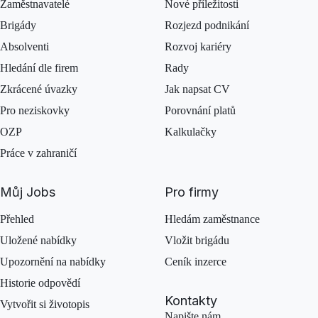
Zaměstnavatelé
Nové příležitosti
Brigády
Rozjezd podnikání
Absolventi
Rozvoj kariéry
Hledání dle firem
Rady
Zkrácené úvazky
Jak napsat CV
Pro neziskovky
Porovnání platů
OZP
Kalkulačky
Práce v zahraničí
Můj Jobs
Pro firmy
Přehled
Hledám zaměstnance
Uložené nabídky
Vložit brigádu
Upozornění na nabídky
Ceník inzerce
Historie odpovědí
Kontakty
Vytvořit si životopis
Napište nám