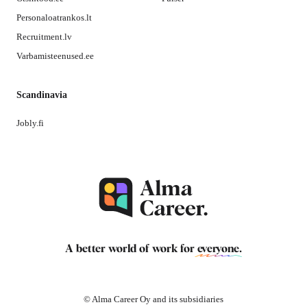
Personaloatrankos.lt
Recruitment.lv
Varbamisteenused.ee
Scandinavia
Jobly.fi
A better world of work for
everyone
.
© Alma Career Oy and its subsidiaries