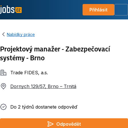
Přihlásit
Me
Nabídky práce
Projektový manažer - Zabezpečovací
systémy - Brno
Společnost
Trade FIDES, a.s.
Dornych 129/57, Brno – Trnitá
Do 2 týdnů dostanete odpověď
Do 2 týdnů dostanete odpověď
Odpovědět