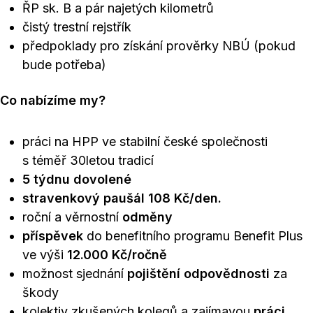
ŘP sk. B a pár najetých kilometrů
čistý trestní rejstřík
předpoklady pro získání prověrky NBÚ (pokud
bude potřeba)
Co nabízíme my?
práci na HPP ve stabilní české společnosti
s téměř 30letou tradicí
5 týdnu dovolené
stravenkový paušál 108 Kč/den.
roční a věrnostní
odměny
příspěvek
do benefitního programu Benefit Plus
ve výši
12.000 Kč/ročně
možnost sjednání
pojištění odpovědnosti
za
škody
kolektiv zkušených kolegů a zajímavou
práci