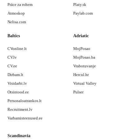
Práce za rohem
Platy.sk
Atmoskop
Paylab.com
Nelisa.com
Baltics
Adriatic
CVonline.lt
MojPosao
CV.lv
MojPosao.ba
CV.ee
Vrabotuvanje
Dirbam.lt
Hercul.hr
Visidarbi.lv
Virtual Valley
Otsintood.ee
Pulser
Personaloatrankos.lt
Recruitment.lv
Varbamisteenused.ee
Scandinavia