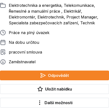
Zařazeno
Elektrotechnika a energetika, Telekomunikace,
Řemeslné a manuální práce , Elektrikář,
Elektromontér, Elektrotechnik, Project Manager,
Specialista zabezpečovacích zařízení, Technik
Typ pracovního poměru
Práce na plný úvazek
Délka pracovního poměru
Na dobu určitou
Typ smluvního vztahu
pracovní smlouva
Zadavatel
Zaměstnavatel
Odpovědět
Uložit nabídku
Další možnosti