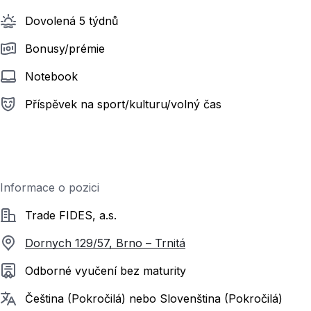
Dovolená 5 týdnů
Bonusy/prémie
Notebook
Příspěvek na sport/kulturu/volný čas
Informace o pozici
Společnost
Trade FIDES, a.s.
Dornych 129/57, Brno – Trnitá
Požadované vzdělání
Odborné vyučení bez maturity
Požadované jazyky
Čeština (Pokročilá) nebo Slovenština (Pokročilá)