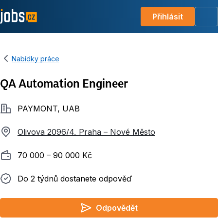
Přihlásit
Me
Nabídky práce
QA Automation Engineer
Společnost
PAYMONT, UAB
Olivova 2096/4, Praha – Nové Město
Plat
70 000 ‍–‍ 90 000 Kč
Do 2 týdnů dostanete odpověď
Do 2 týdnů dostanete odpověď
Odpovědět