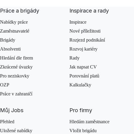
Práce a brigády
Inspirace a rady
Nabídky práce
Inspirace
Zaměstnavatelé
Nové příležitosti
Brigády
Rozjezd podnikání
Absolventi
Rozvoj kariéry
Hledání dle firem
Rady
Zkrácené úvazky
Jak napsat CV
Pro neziskovky
Porovnání platů
OZP
Kalkulačky
Práce v zahraničí
Můj Jobs
Pro firmy
Přehled
Hledám zaměstnance
Uložené nabídky
Vložit brigádu