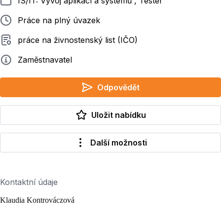
IS/IT: Vývoj aplikací a systémů , Tester
Typ pracovního poměru
Práce na plný úvazek
Typ smluvního vztahu
práce na živnostenský list (IČO)
Zadavatel
Zaměstnavatel
Odpovědět
Uložit nabídku
Další možnosti
Kontaktní údaje
Klaudia Kontrováczová