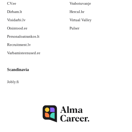
CV.ee
Vrabotuvanje
Dirbam.lt
Hercul.hr
Visidarbi.lv
Virtual Valley
Otsintood.ee
Pulser
Personaloatrankos.lt
Recruitment.lv
Varbamisteenused.ee
Scandinavia
Jobly.fi