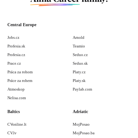
Central Europe
Jobs.cz
Arnold
Profesia.sk
Teamio
Profesia.cz
Seduo.cz
Prace.cz
Seduo.sk
Práca za rohom
Platy.cz
Práce za rohem
Platy.sk
Atmoskop
Paylab.com
Nelisa.com
Baltics
Adriatic
CVonline.lt
MojPosao
CV.lv
MojPosao.ba