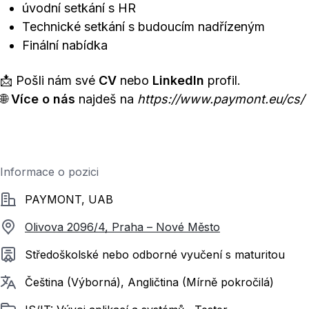
úvodní setkání s HR
Technické setkání s budoucím nadřízeným
Finální nabídka
📩 Pošli nám své
CV
nebo
LinkedIn
profil.
🌐
Více o nás
najdeš na
https://www.paymont.eu/cs/
Informace o pozici
Společnost
PAYMONT, UAB
Olivova 2096/4, Praha – Nové Město
Požadované vzdělání
Středoškolské nebo odborné vyučení s maturitou
Požadované jazyky
Čeština (Výborná), Angličtina (Mírně pokročilá)
Zařazeno