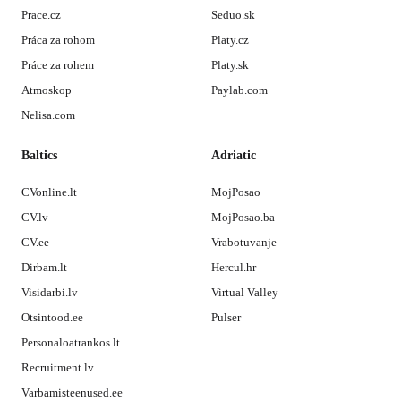
Prace.cz
Seduo.sk
Práca za rohom
Platy.cz
Práce za rohem
Platy.sk
Atmoskop
Paylab.com
Nelisa.com
Baltics
Adriatic
CVonline.lt
MojPosao
CV.lv
MojPosao.ba
CV.ee
Vrabotuvanje
Dirbam.lt
Hercul.hr
Visidarbi.lv
Virtual Valley
Otsintood.ee
Pulser
Personaloatrankos.lt
Recruitment.lv
Varbamisteenused.ee