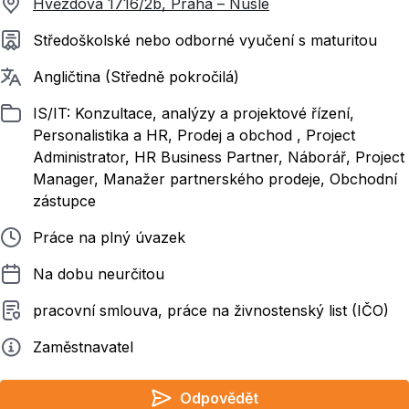
Hvězdova 1716/2b, Praha – Nusle
Požadované vzdělání
Středoškolské nebo odborné vyučení s maturitou
Požadované jazyky
Angličtina (Středně pokročilá)
Zařazeno
IS/IT: Konzultace, analýzy a projektové řízení,
Personalistika a HR, Prodej a obchod , Project
Administrator, HR Business Partner, Náborář, Project
Manager, Manažer partnerského prodeje, Obchodní
zástupce
Typ pracovního poměru
Práce na plný úvazek
Délka pracovního poměru
Na dobu neurčitou
Typ smluvního vztahu
pracovní smlouva, práce na živnostenský list (IČO)
Zadavatel
Zaměstnavatel
Odpovědět