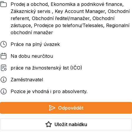
Zařazeno
Prodej a obchod, Ekonomika a podnikové finance,
Zákaznický servis , Key Account Manager, Obchodní
referent, Obchodní ředitel/manažer, Obchodní
zástupce, Prodejce po telefonu/Telesales, Regionalní
obchodní manažer
Typ pracovního poměru
Práce na plný úvazek
Délka pracovního poměru
Na dobu neurčitou
Typ smluvního vztahu
práce na živnostenský list (IČO)
Zadavatel
Zaměstnavatel
Info
Pozice je vhodná i pro absolventy.
Odpovědět
Uložit nabídku