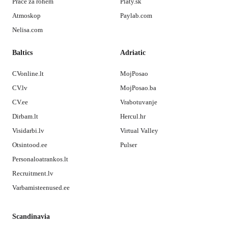
Práce za rohem
Platy.sk
Atmoskop
Paylab.com
Nelisa.com
Baltics
Adriatic
CVonline.lt
MojPosao
CV.lv
MojPosao.ba
CV.ee
Vrabotuvanje
Dirbam.lt
Hercul.hr
Visidarbi.lv
Virtual Valley
Otsintood.ee
Pulser
Personaloatrankos.lt
Recruitment.lv
Varbamisteenused.ee
Scandinavia