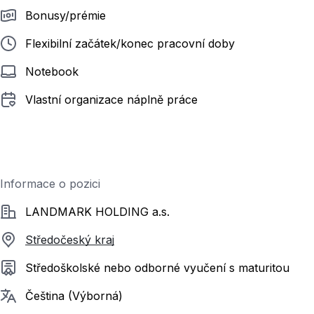
Bonusy/prémie
Flexibilní začátek/konec pracovní doby
Notebook
Vlastní organizace náplně práce
Informace o pozici
Společnost
LANDMARK HOLDING a.s.
Středočeský kraj
Požadované vzdělání
Středoškolské nebo odborné vyučení s maturitou
Požadované jazyky
Čeština (Výborná)