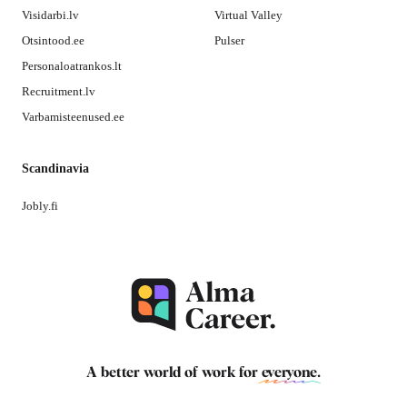
Visidarbi.lv
Virtual Valley
Otsintood.ee
Pulser
Personaloatrankos.lt
Recruitment.lv
Varbamisteenused.ee
Scandinavia
Jobly.fi
A better world of work for
everyone
.