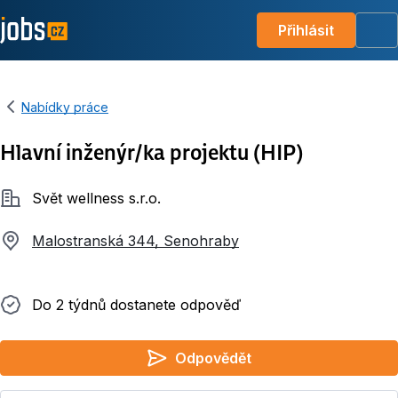
Přihlásit
Me
Nabídky práce
Hlavní inženýr/ka projektu (HIP)
Společnost
Svět wellness s.r.o.
Malostranská 344, Senohraby
Do 2 týdnů dostanete odpověď
Do 2 týdnů dostanete odpověď
Odpovědět