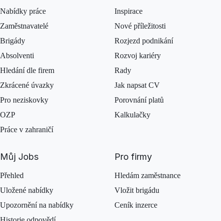
Nabídky práce
Inspirace
Zaměstnavatelé
Nové příležitosti
Brigády
Rozjezd podnikání
Absolventi
Rozvoj kariéry
Hledání dle firem
Rady
Zkrácené úvazky
Jak napsat CV
Pro neziskovky
Porovnání platů
OZP
Kalkulačky
Práce v zahraničí
Můj Jobs
Pro firmy
Přehled
Hledám zaměstnance
Uložené nabídky
Vložit brigádu
Upozornění na nabídky
Ceník inzerce
Historie odpovědí