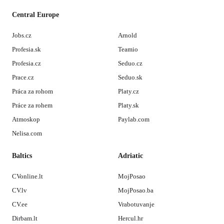
Central Europe
Jobs.cz
Arnold
Profesia.sk
Teamio
Profesia.cz
Seduo.cz
Prace.cz
Seduo.sk
Práca za rohom
Platy.cz
Práce za rohem
Platy.sk
Atmoskop
Paylab.com
Nelisa.com
Baltics
Adriatic
CVonline.lt
MojPosao
CV.lv
MojPosao.ba
CV.ee
Vrabotuvanje
Dirbam.lt
Hercul.hr