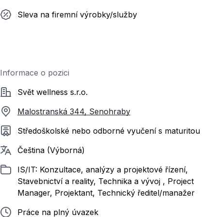
Sleva na firemní výrobky/služby
Informace o pozici
Společnost
Svět wellness s.r.o.
Malostranská 344, Senohraby
Požadované vzdělání
Středoškolské nebo odborné vyučení s maturitou
Požadované jazyky
Čeština (Výborná)
Zařazeno
IS/IT: Konzultace, analýzy a projektové řízení,
Stavebnictví a reality, Technika a vývoj , Project
Manager, Projektant, Technický ředitel/manažer
Typ pracovního poměru
Práce na plný úvazek