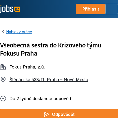
Přihlásit
Me
Nabídky práce
Všeobecná sestra do Krizového týmu
Fokusu Praha
Společnost
Fokus Praha, z.ú.
Štěpánská 538/11, Praha – Nové Město
Do 2 týdnů dostanete odpověď
Do 2 týdnů dostanete odpověď
Odpovědět