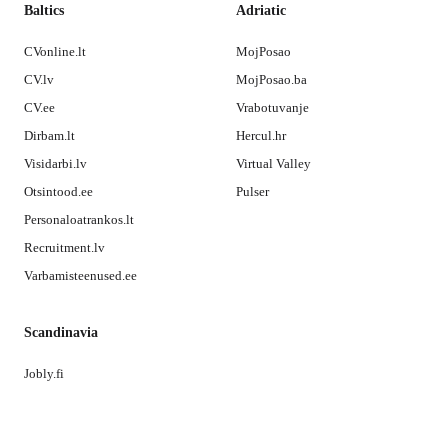
Baltics
Adriatic
CVonline.lt
MojPosao
CV.lv
MojPosao.ba
CV.ee
Vrabotuvanje
Dirbam.lt
Hercul.hr
Visidarbi.lv
Virtual Valley
Otsintood.ee
Pulser
Personaloatrankos.lt
Recruitment.lv
Varbamisteenused.ee
Scandinavia
Jobly.fi