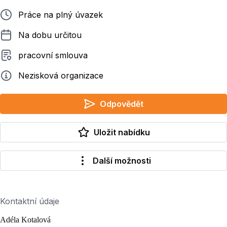
Typ pracovního poměru
Práce na plný úvazek
Délka pracovního poměru
Na dobu určitou
Typ smluvního vztahu
pracovní smlouva
Zadavatel
Nezisková organizace
Odpovědět
Uložit nabídku
Další možnosti
Kontaktní údaje
Adéla Kotalová