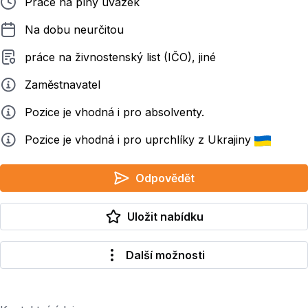
Práce na plný úvazek
Délka pracovního poměru
Na dobu neurčitou
Typ smluvního vztahu
práce na živnostenský list (IČO), jiné
Zadavatel
Zaměstnavatel
Info
Pozice je vhodná i pro absolventy.
Info
Pozice je vhodná i pro uprchlíky z Ukrajiny
Odpovědět
Uložit nabídku
Další možnosti