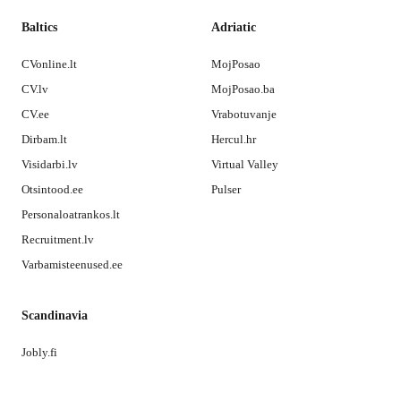
Baltics
Adriatic
CVonline.lt
MojPosao
CV.lv
MojPosao.ba
CV.ee
Vrabotuvanje
Dirbam.lt
Hercul.hr
Visidarbi.lv
Virtual Valley
Otsintood.ee
Pulser
Personaloatrankos.lt
Recruitment.lv
Varbamisteenused.ee
Scandinavia
Jobly.fi