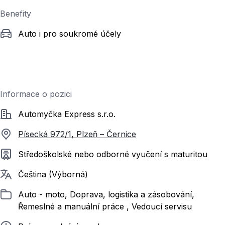
Benefity
Auto i pro soukromé účely
Informace o pozici
Společnost
Automyčka Express s.r.o.
Písecká 972/1, Plzeň – Černice
Požadované vzdělání
Středoškolské nebo odborné vyučení s maturitou
Požadované jazyky
Čeština (Výborná)
Zařazeno
Auto - moto, Doprava, logistika a zásobování,
Řemeslné a manuální práce , Vedoucí servisu
Typ pracovního poměru