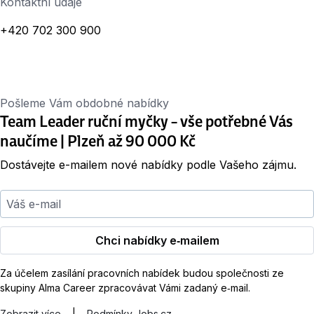
Kontaktní údaje
+420 702 300 900
Pošleme Vám obdobné nabídky
Team Leader ruční myčky – vše potřebné Vás
naučíme | Plzeň až 90 000 Kč
Dostávejte e-mailem nové nabídky podle Vašeho zájmu.
Váš e-mail
Chci nabídky e‑mailem
Za účelem zasílání pracovních nabídek budou společnosti ze
skupiny Alma Career zpracovávat Vámi zadaný e‑mail.
Zobrazit více
|
Podmínky Jobs.cz