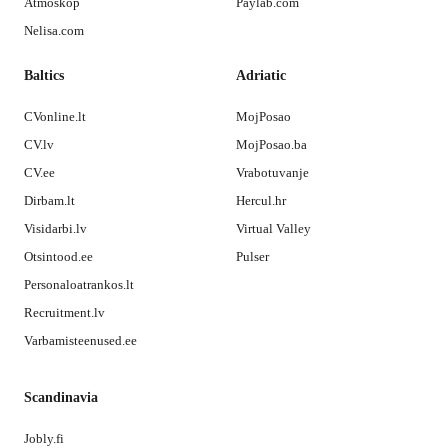
Atmoskop
Paylab.com
Nelisa.com
Baltics
Adriatic
CVonline.lt
MojPosao
CV.lv
MojPosao.ba
CV.ee
Vrabotuvanje
Dirbam.lt
Hercul.hr
Visidarbi.lv
Virtual Valley
Otsintood.ee
Pulser
Personaloatrankos.lt
Recruitment.lv
Varbamisteenused.ee
Scandinavia
Jobly.fi