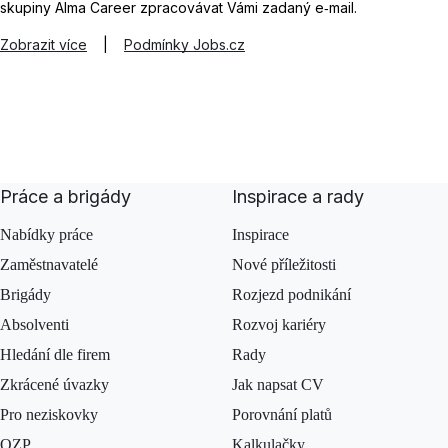
skupiny Alma Career zpracovávat Vámi zadaný e‑mail.
Zobrazit více
|
Podmínky Jobs.cz
Práce a brigády
Inspirace a rady
Nabídky práce
Inspirace
Zaměstnavatelé
Nové příležitosti
Brigády
Rozjezd podnikání
Absolventi
Rozvoj kariéry
Hledání dle firem
Rady
Zkrácené úvazky
Jak napsat CV
Pro neziskovky
Porovnání platů
OZP
Kalkulačky