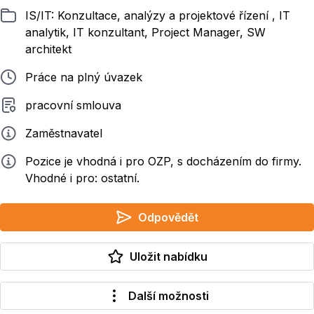
Zařazeno
IS/IT: Konzultace, analýzy a projektové řízení , IT
analytik, IT konzultant, Project Manager, SW
architekt
Typ pracovního poměru
Práce na plný úvazek
Typ smluvního vztahu
pracovní smlouva
Zadavatel
Zaměstnavatel
Info
Pozice je vhodná i pro OZP, s docházením do firmy.
Vhodné i pro: ostatní.
Odpovědět
Uložit nabídku
Další možnosti