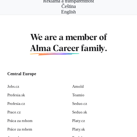
Reklama a transparentnost
Čeština
English
We are a member of
Alma Career
family.
Central Europe
Jobs.cz
Arnold
Profesia.sk
Teamio
Profesia.cz
Seduo.cz
Prace.cz
Seduo.sk
Práca za rohom
Platy.cz
Práce za rohem
Platy.sk