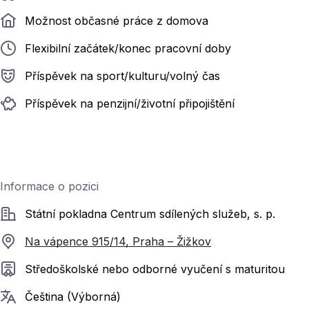
Možnost občasné práce z domova
Flexibilní začátek/konec pracovní doby
Příspěvek na sport/kulturu/volný čas
Příspěvek na penzijní/životní připojištění
Informace o pozici
Společnost
Státní pokladna Centrum sdílených služeb, s. p.
Na vápence 915/14, Praha – Žižkov
Požadované vzdělání
Středoškolské nebo odborné vyučení s maturitou
Požadované jazyky
Čeština (Výborná)