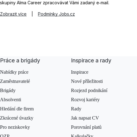
skupiny Alma Career zpracovávat Vámi zadaný e‑mail.
Zobrazit více
|
Podmínky Jobs.cz
Práce a brigády
Inspirace a rady
Nabídky práce
Inspirace
Zaměstnavatelé
Nové příležitosti
Brigády
Rozjezd podnikání
Absolventi
Rozvoj kariéry
Hledání dle firem
Rady
Zkrácené úvazky
Jak napsat CV
Pro neziskovky
Porovnání platů
OZP
Kalkulačky