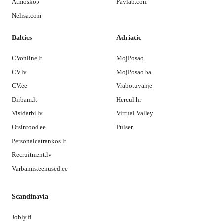
Atmoskop
Paylab.com
Nelisa.com
Baltics
Adriatic
CVonline.lt
MojPosao
CV.lv
MojPosao.ba
CV.ee
Vrabotuvanje
Dirbam.lt
Hercul.hr
Visidarbi.lv
Virtual Valley
Otsintood.ee
Pulser
Personaloatrankos.lt
Recruitment.lv
Varbamisteenused.ee
Scandinavia
Jobly.fi