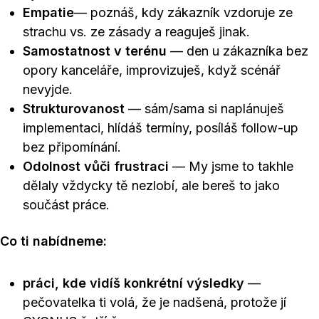
Empatie
— poznáš, kdy zákazník vzdoruje ze
strachu vs. ze zásady a reaguješ jinak.
Samostatnost v terénu
— den u zákazníka bez
opory kanceláře, improvizuješ, když scénář
nevyjde.
Strukturovanost
— sám/sama si naplánuješ
implementaci, hlídáš termíny, posíláš follow-up
bez připomínání.
Odolnost vůči frustraci
— My jsme to takhle
dělaly vždycky tě nezlobí, ale bereš to jako
součást práce.
Co ti nabídneme:
práci, kde vidíš konkrétní výsledky
—
pečovatelka ti volá, že je nadšená, protože jí