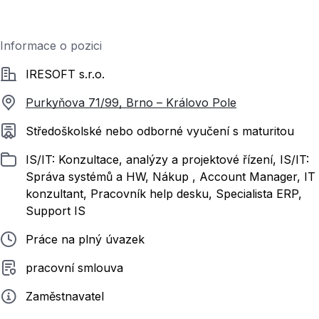
Informace o pozici
Společnost
IRESOFT s.r.o.
Purkyňova 71/99, Brno – Královo Pole
Požadované vzdělání
Středoškolské nebo odborné vyučení s maturitou
Zařazeno
IS/IT: Konzultace, analýzy a projektové řízení, IS/IT:
Správa systémů a HW, Nákup , Account Manager, IT
konzultant, Pracovník help desku, Specialista ERP,
Support IS
Typ pracovního poměru
Práce na plný úvazek
Typ smluvního vztahu
pracovní smlouva
Zadavatel
Zaměstnavatel