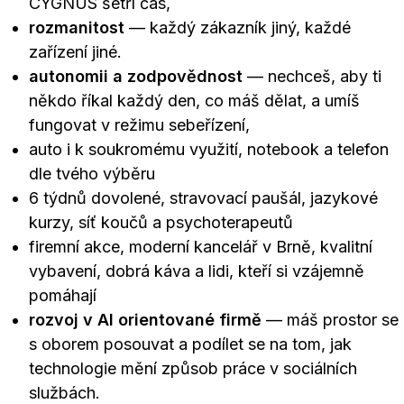
CYGNUS šetří čas,
rozmanitost
— každý zákazník jiný, každé
zařízení jiné.
autonomii a zodpovědnost
— nechceš, aby ti
někdo říkal každý den, co máš dělat, a umíš
fungovat v režimu sebeřízení,
auto i k soukromému využití, notebook a telefon
dle tvého výběru
6 týdnů dovolené, stravovací paušál, jazykové
kurzy, síť koučů a psychoterapeutů
firemní akce, moderní kancelář v Brně, kvalitní
vybavení, dobrá káva a lidi, kteří si vzájemně
pomáhají
rozvoj v AI orientované firmě
— máš prostor se
s oborem posouvat a podílet se na tom, jak
technologie mění způsob práce v sociálních
službách.