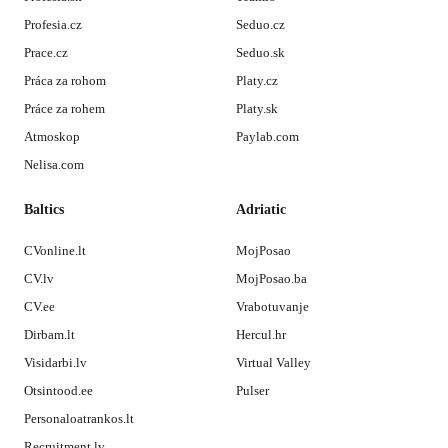
Profesia.cz
Seduo.cz
Prace.cz
Seduo.sk
Práca za rohom
Platy.cz
Práce za rohem
Platy.sk
Atmoskop
Paylab.com
Nelisa.com
Baltics
Adriatic
CVonline.lt
MojPosao
CV.lv
MojPosao.ba
CV.ee
Vrabotuvanje
Dirbam.lt
Hercul.hr
Visidarbi.lv
Virtual Valley
Otsintood.ee
Pulser
Personaloatrankos.lt
Recruitment.lv