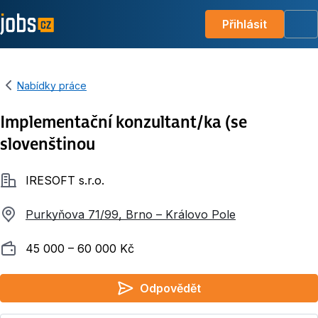
Přihlásit
Me
Nabídky práce
Implementační konzultant/ka (se
slovenštinou
Společnost
IRESOFT s.r.o.
Purkyňova 71/99, Brno – Královo Pole
Plat
45 000 ‍–‍ 60 000 Kč
Odpovědět