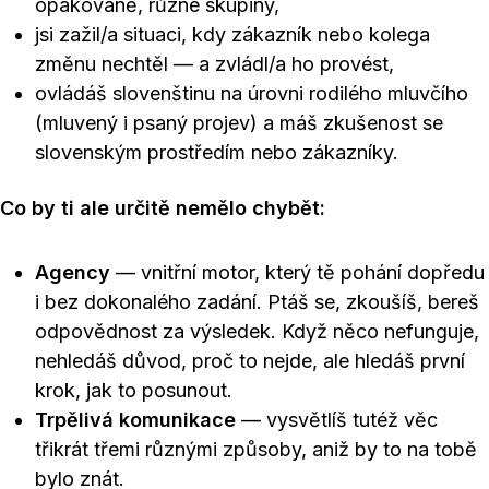
opakovaně, různé skupiny,
jsi zažil/a situaci, kdy zákazník nebo kolega
změnu nechtěl — a zvládl/a ho provést,
ovládáš slovenštinu na úrovni rodilého mluvčího
(mluvený i psaný projev) a máš zkušenost se
slovenským prostředím nebo zákazníky.
Co by ti ale určitě nemělo chybět:
Agency
— vnitřní motor, který tě pohání dopředu
i bez dokonalého zadání. Ptáš se, zkoušíš, bereš
odpovědnost za výsledek. Když něco nefunguje,
nehledáš důvod, proč to nejde, ale hledáš první
krok, jak to posunout.
Trpělivá komunikace
— vysvětlíš tutéž věc
třikrát třemi různými způsoby, aniž by to na tobě
bylo znát.