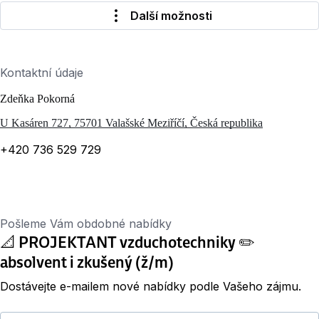
Další možnosti
Kontaktní údaje
Zdeňka Pokorná
U Kasáren 727, 75701 Valašské Meziříčí, Česká republika
+420 736 529 729
Pošleme Vám obdobné nabídky
📐 PROJEKTANT vzduchotechniky ✏️
absolvent i zkušený (ž/m)
Dostávejte e-mailem nové nabídky podle Vašeho zájmu.
Váš e-mail