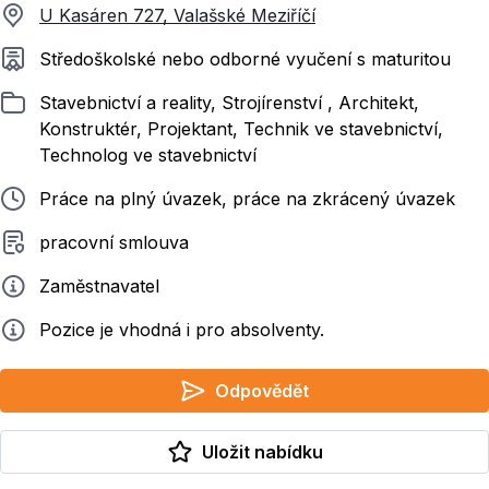
U Kasáren 727, Valašské Meziříčí
Požadované vzdělání
Středoškolské nebo odborné vyučení s maturitou
Zařazeno
Stavebnictví a reality, Strojírenství , Architekt,
Konstruktér, Projektant, Technik ve stavebnictví,
Technolog ve stavebnictví
Typ pracovního poměru
Práce na plný úvazek, práce na zkrácený úvazek
Typ smluvního vztahu
pracovní smlouva
Zadavatel
Zaměstnavatel
Info
Pozice je vhodná i pro absolventy.
Odpovědět
Uložit nabídku