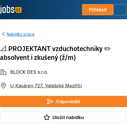
Přihlásit
Me
Nabídky práce
📐 PROJEKTANT vzduchotechniky ✏️
absolvent i zkušený (ž/m)
Společnost
BLOCK DES s.r.o.
U Kasáren 727, Valašské Meziříčí
Odpovědět
Uložit nabídku