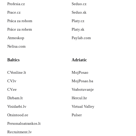
Profesia.cz
Seduo.cz
Prace.cz
Seduo.sk
Práca za rohom
Platy.cz
Práce za rohem
Platy.sk
Atmoskop
Paylab.com
Nelisa.com
Baltics
Adriatic
CVonline.lt
MojPosao
CV.lv
MojPosao.ba
CV.ee
Vrabotuvanje
Dirbam.lt
Hercul.hr
Visidarbi.lv
Virtual Valley
Otsintood.ee
Pulser
Personaloatrankos.lt
Recruitment.lv