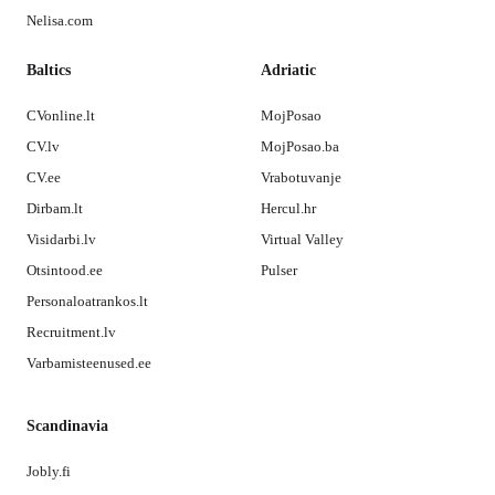
Nelisa.com
Baltics
Adriatic
CVonline.lt
MojPosao
CV.lv
MojPosao.ba
CV.ee
Vrabotuvanje
Dirbam.lt
Hercul.hr
Visidarbi.lv
Virtual Valley
Otsintood.ee
Pulser
Personaloatrankos.lt
Recruitment.lv
Varbamisteenused.ee
Scandinavia
Jobly.fi