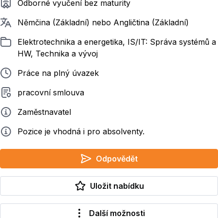
Požadované vzdělání
Odborné vyučení bez maturity
Požadované jazyky
Němčina (Základní) nebo Angličtina (Základní)
Zařazeno
Elektrotechnika a energetika, IS/IT: Správa systémů a
HW, Technika a vývoj
Typ pracovního poměru
Práce na plný úvazek
Typ smluvního vztahu
pracovní smlouva
Zadavatel
Zaměstnavatel
Info
Pozice je vhodná i pro absolventy.
Odpovědět
Uložit nabídku
Další možnosti