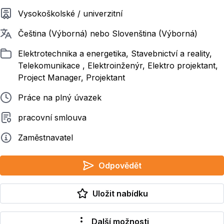
Požadované vzdělání
Vysokoškolské / univerzitní
Požadované jazyky
Čeština (Výborná) nebo Slovenština (Výborná)
Zařazeno
Elektrotechnika a energetika, Stavebnictví a reality,
Telekomunikace , Elektroinženýr, Elektro projektant,
Project Manager, Projektant
Typ pracovního poměru
Práce na plný úvazek
Typ smluvního vztahu
pracovní smlouva
Zadavatel
Zaměstnavatel
Odpovědět
Uložit nabídku
Další možnosti