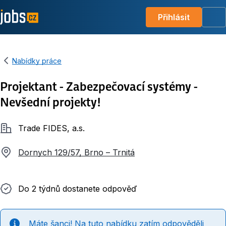
Přihlásit
Me
Nabídky práce
Projektant - Zabezpečovací systémy -
Nevšední projekty!
Společnost
Trade FIDES, a.s.
Dornych 129/57, Brno – Trnitá
Do 2 týdnů dostanete odpověď
Do 2 týdnů dostanete odpověď
Máte šanci! Na tuto nabídku zatím odpověděli