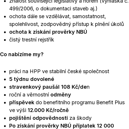
znalost související legislativy a norem (vyhláška č.
499/2006, o dokumentaci staveb aj.)
ochota dále se vzdělávat, samostatnost,
spolehlivost, zodpovědný přístup k plnění úkolů
ochota k získání prověrky NBÚ
čistý trestní rejstřík
Co nabízíme my?
práci na HPP ve stabilní české společnost
5 týdnu dovolené
stravenkový paušál 108 Kč/de
n
roční a věrnostní
odměny
příspěvek
do benefitního programu Benefit Plus
ve výši
12.000 Kč/ročně
pojištění odpovědnosti
za škody
Po získání prověrky NBÚ příplatek 12 000