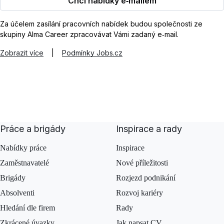
Chci nabídky e‑mailem
Za účelem zasílání pracovních nabídek budou společnosti ze
skupiny Alma Career zpracovávat Vámi zadaný e‑mail.
Zobrazit více
|
Podmínky Jobs.cz
Práce a brigády
Inspirace a rady
Nabídky práce
Inspirace
Zaměstnavatelé
Nové příležitosti
Brigády
Rozjezd podnikání
Absolventi
Rozvoj kariéry
Hledání dle firem
Rady
Zkrácené úvazky
Jak napsat CV