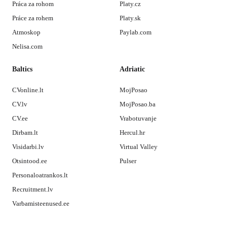
Práca za rohom
Platy.cz
Práce za rohem
Platy.sk
Atmoskop
Paylab.com
Nelisa.com
Baltics
Adriatic
CVonline.lt
MojPosao
CV.lv
MojPosao.ba
CV.ee
Vrabotuvanje
Dirbam.lt
Hercul.hr
Visidarbi.lv
Virtual Valley
Otsintood.ee
Pulser
Personaloatrankos.lt
Recruitment.lv
Varbamisteenused.ee