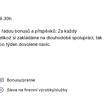
19.30h
 řadou bonusů a příspěvků: Za každý
likož si zakládáme na dlouhodobé spolupráci, tak
ebo týden dovolené navíc.
Bonusy/prémie
Sleva na firemní výrobky/služby