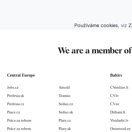
Používáme cookies
, viz
Z
We are a member o
Central Europe
Baltics
Jobs.cz
Arnold
CVonline.lt
Profesia.sk
Teamio
CV.lv
Profesia.cz
Seduo.cz
CV.ee
Prace.cz
Seduo.sk
Dirbam.lt
Práca za rohom
Platy.cz
Visidarbi.lv
Práce za rohem
Platy.sk
Otsintood.ee