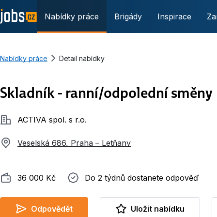
Nabídky práce
Brigády
Inspirace
Za
Nabídky práce
Detail nabídky
Skladník - ranní/odpolední směny
Společnost
ACTIVA spol. s r.o.
Veselská 686, Praha – Letňany
Plat
Do 2 týdnů dostanete odpověď
36 000 Kč
Do 2 týdnů dostanete odpověď
Odpovědět
Uložit nabídku