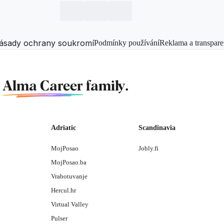
ásady ochrany soukromí
Podmínky používání
Reklama a transpare
f
Alma Career
family.
Adriatic
Scandinavia
MojPosao
Jobly.fi
MojPosao.ba
Vrabotuvanje
Hercul.hr
Virtual Valley
Pulser