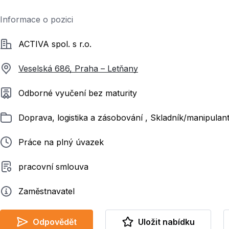
Informace o pozici
Společnost
ACTIVA spol. s r.o.
Veselská 686, Praha – Letňany
Požadované vzdělání
Odborné vyučení bez maturity
Zařazeno
Doprava, logistika a zásobování , Skladník/manipulan
Typ pracovního poměru
Práce na plný úvazek
Typ smluvního vztahu
pracovní smlouva
Zadavatel
Zaměstnavatel
Odpovědět
Uložit nabídku