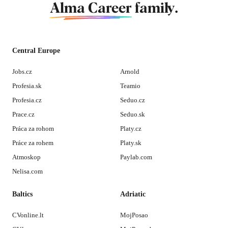
Alma Career
family.
Central Europe
Jobs.cz
Arnold
Profesia.sk
Teamio
Profesia.cz
Seduo.cz
Prace.cz
Seduo.sk
Práca za rohom
Platy.cz
Práce za rohem
Platy.sk
Atmoskop
Paylab.com
Nelisa.com
Baltics
Adriatic
CVonline.lt
MojPosao