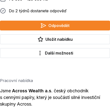
Do 2 týdnů dostanete odpověď
Do 2 týdnů dostanete odpověď
Odpovědět
Uložit nabídku
Další možnosti
Pracovní nabídka
Jsme
Across Wealth a.s
. český obchodník
s cennými papíry, který je součástí silné investiční
skupiny Across.