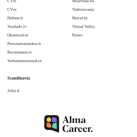
CV.lv
MojPosao.ba
CV.ee
Vrabotuvanje
Dirbam.lt
Hercul.hr
Visidarbi.lv
Virtual Valley
Otsintood.ee
Pulser
Personaloatrankos.lt
Recruitment.lv
Varbamisteenused.ee
Scandinavia
Jobly.fi