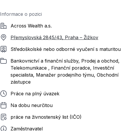
Informace o pozici
Společnost
Across Wealth a.s.
Přemyslovská 2845/43, Praha – Žižkov
Požadované vzdělání
Středoškolské nebo odborné vyučení s maturitou
Zařazeno
Bankovnictví a finanční služby, Prodej a obchod,
Telekomunikace , Finanční poradce, Investiční
specialista, Manažer prodejního týmu, Obchodní
zástupce
Typ pracovního poměru
Práce na plný úvazek
Délka pracovního poměru
Na dobu neurčitou
Typ smluvního vztahu
práce na živnostenský list (IČO)
Zadavatel
Zaměstnavatel