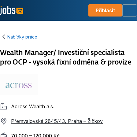
Přihlásit
Me
Nabídky práce
Wealth Manager/ Investiční specialista
pro OCP - vysoká fixní odměna & provize
Společnost
Across Wealth a.s.
Přemyslovská 2845/43, Praha – Žižkov
Plat
70 000 ‍–‍ 120 000 Kč