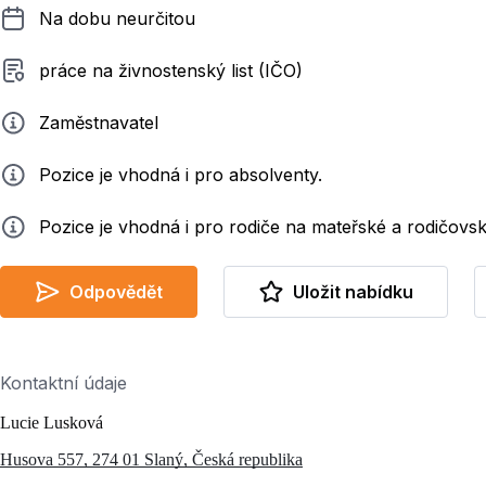
Délka pracovního poměru
Na dobu neurčitou
Typ smluvního vztahu
práce na živnostenský list (IČO)
Zadavatel
Zaměstnavatel
Info
Pozice je vhodná i pro absolventy.
Info
Pozice je vhodná i pro rodiče na mateřské a rodičovs
Odpovědět
Uložit nabídku
Kontaktní údaje
Lucie Lusková
Husova 557, 274 01 Slaný, Česká republika