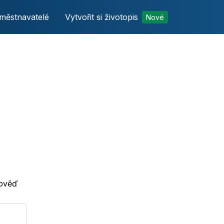
městnavatelé
Vytvořit si životopis
Nové
pověď