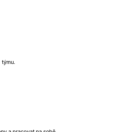
 týmu.
zóny a pracovat na sobě.