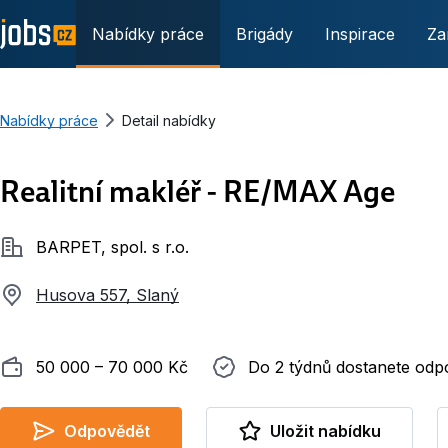
Nabídky práce
Brigády
Inspirace
Za
Nabídky práce
Detail nabídky
Realitní makléř - RE/MAX Age
Společnost
BARPET, spol. s r.o.
Husova 557, Slaný
Plat
Do 2 týdnů dostanete odpověď
50 000 ‍–‍ 70 000 Kč
Do 2 týdnů dostanete od
Odpovědět
Uložit nabídku