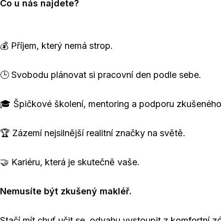
Co u nás najdete?
💰 Příjem, který nemá strop.
🕒 Svobodu plánovat si pracovní den podle sebe.
🎓 Špičkové školení, mentoring a podporu zkušeného
🏆 Zázemí nejsilnější realitní značky na světě.
🤝 Kariéru, která je skutečně vaše.
Nemusíte být zkušený makléř.
Stačí mít chuť učit se, odvahu vystoupit z komfortní 