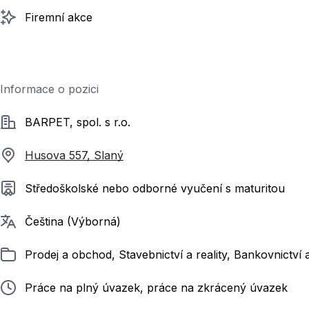
Firemní akce
Informace o pozici
Společnost
BARPET, spol. s r.o.
Husova 557, Slaný
Požadované vzdělání
Středoškolské nebo odborné vyučení s maturitou
Požadované jazyky
Čeština (Výborná)
Zařazeno
Prodej a obchod, Stavebnictví a reality, Bankovnictví a
Typ pracovního poměru
Práce na plný úvazek, práce na zkrácený úvazek