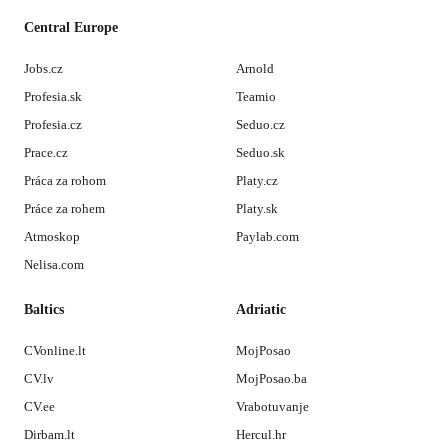
Central Europe
Jobs.cz
Arnold
Profesia.sk
Teamio
Profesia.cz
Seduo.cz
Prace.cz
Seduo.sk
Práca za rohom
Platy.cz
Práce za rohem
Platy.sk
Atmoskop
Paylab.com
Nelisa.com
Baltics
Adriatic
CVonline.lt
MojPosao
CV.lv
MojPosao.ba
CV.ee
Vrabotuvanje
Dirbam.lt
Hercul.hr