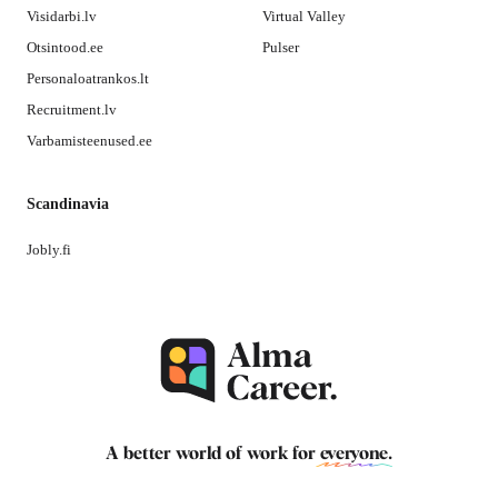
Visidarbi.lv
Virtual Valley
Otsintood.ee
Pulser
Personaloatrankos.lt
Recruitment.lv
Varbamisteenused.ee
Scandinavia
Jobly.fi
A better world of work for
everyone
.