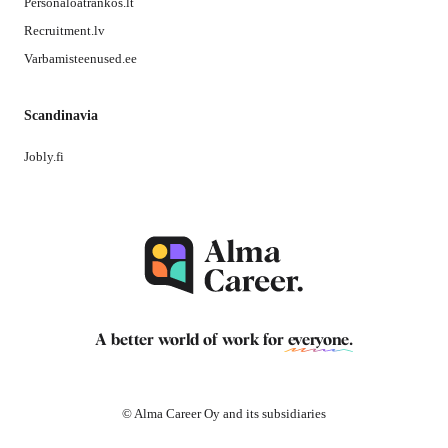
Personaloatrankos.lt
Recruitment.lv
Varbamisteenused.ee
Scandinavia
Jobly.fi
A better world of work for
everyone
.
© Alma Career Oy and its subsidiaries