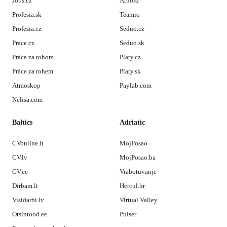
Jobs.cz
Arnold
Profesia.sk
Teamio
Profesia.cz
Seduo.cz
Prace.cz
Seduo.sk
Práca za rohom
Platy.cz
Práce za rohem
Platy.sk
Atmoskop
Paylab.com
Nelisa.com
Baltics
Adriatic
CVonline.lt
MojPosao
CV.lv
MojPosao.ba
CV.ee
Vrabotuvanje
Dirbam.lt
Hercul.hr
Visidarbi.lv
Virtual Valley
Otsintood.ee
Pulser