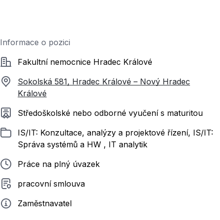
Informace o pozici
Společnost
Fakultní nemocnice Hradec Králové
Sokolská 581, Hradec Králové – Nový Hradec
Králové
Požadované vzdělání
Středoškolské nebo odborné vyučení s maturitou
Zařazeno
IS/IT: Konzultace, analýzy a projektové řízení, IS/IT:
Správa systémů a HW , IT analytik
Typ pracovního poměru
Práce na plný úvazek
Typ smluvního vztahu
pracovní smlouva
Zadavatel
Zaměstnavatel