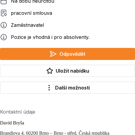
Na dobu neurčitou
Typ smluvního vztahu
pracovní smlouva
Zadavatel
Zaměstnavatel
Info
Pozice je vhodná i pro absolventy.
Odpovědět
Uložit nabídku
Další možnosti
Kontaktní údaje
David Bryša
Brandlova 4, 60200 Brno – Brno - střed, Česká republika