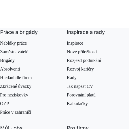
Práce a brigády
Inspirace a rady
Nabídky práce
Inspirace
Zaměstnavatelé
Nové příležitosti
Brigády
Rozjezd podnikání
Absolventi
Rozvoj kariéry
Hledání dle firem
Rady
Zkrácené úvazky
Jak napsat CV
Pro neziskovky
Porovnání platů
OZP
Kalkulačky
Práce v zahraničí
Můj Jobs
Pro firmy