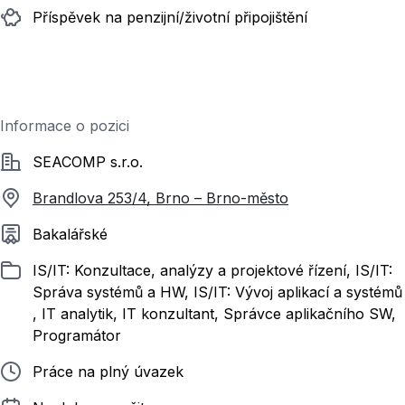
Příspěvek na penzijní/životní připojištění
Informace o pozici
Společnost
SEACOMP s.r.o.
Brandlova 253/4, Brno – Brno-město
Požadované vzdělání
Bakalářské
Zařazeno
IS/IT: Konzultace, analýzy a projektové řízení, IS/IT:
Správa systémů a HW, IS/IT: Vývoj aplikací a systémů
, IT analytik, IT konzultant, Správce aplikačního SW,
Programátor
Typ pracovního poměru
Práce na plný úvazek
Délka pracovního poměru