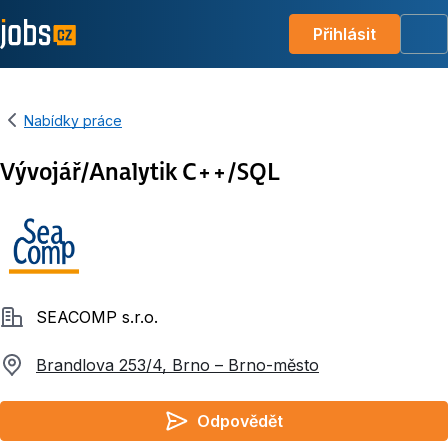
Přihlásit
Me
Nabídky práce
Vývojář/Analytik C++/SQL
Společnost
SEACOMP s.r.o.
Brandlova 253/4, Brno – Brno-město
Odpovědět