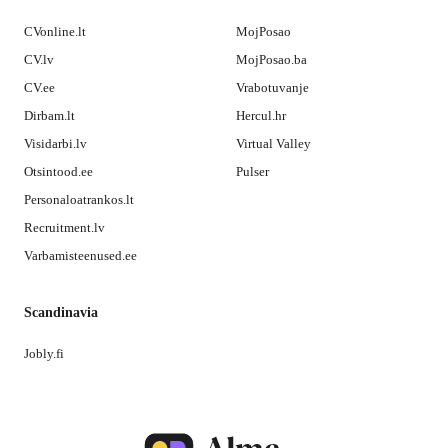
CVonline.lt
MojPosao
CV.lv
MojPosao.ba
CV.ee
Vrabotuvanje
Dirbam.lt
Hercul.hr
Visidarbi.lv
Virtual Valley
Otsintood.ee
Pulser
Personaloatrankos.lt
Recruitment.lv
Varbamisteenused.ee
Scandinavia
Jobly.fi