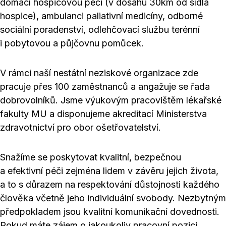
domácí hospicovou péči (v dosahu 30km od sídla
hospice), ambulanci paliativní medicíny, odborné
sociální poradenství, odlehčovací službu terénní
i pobytovou a půjčovnu pomůcek.
V rámci naší nestátní neziskové organizace zde
pracuje přes 100 zaměstnanců a angažuje se řada
dobrovolníků. Jsme výukovým pracovištěm lékařské
fakulty MU a disponujeme akreditací Ministerstva
zdravotnictví pro obor ošetřovatelství.
Snažíme se poskytovat kvalitní, bezpečnou
a efektivní péči zejména lidem v závěru jejich života,
a to s důrazem na respektování důstojnosti každého
člověka včetně jeho individuální svobody. Nezbytným
předpokladem jsou kvalitní komunikační dovednosti.
Pokud máte zájem o jakoukoliv pracovní pozici