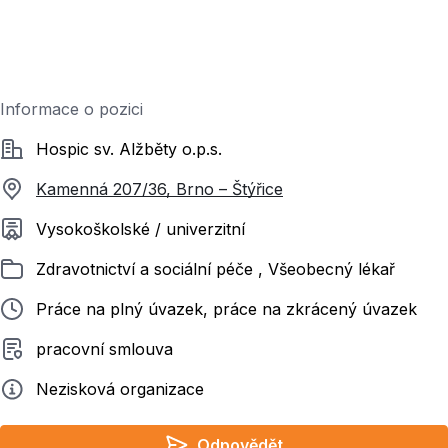
Informace o pozici
Společnost
Hospic sv. Alžběty o.p.s.
Kamenná 207/36, Brno – Štýřice
Požadované vzdělání
Vysokoškolské / univerzitní
Zařazeno
Zdravotnictví a sociální péče , Všeobecný lékař
Typ pracovního poměru
Práce na plný úvazek, práce na zkrácený úvazek
Typ smluvního vztahu
pracovní smlouva
Zadavatel
Nezisková organizace
Odpovědět