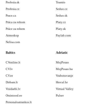
Profesia.sk
Teamio
Profesia.cz
Seduo.cz
Prace.cz
Seduo.sk
Práca za rohom
Platy.cz
Práce za rohem
Platy.sk
Atmoskop
Paylab.com
Nelisa.com
Baltics
Adriatic
CVonline.lt
MojPosao
CV.lv
MojPosao.ba
CV.ee
Vrabotuvanje
Dirbam.lt
Hercul.hr
Visidarbi.lv
Virtual Valley
Otsintood.ee
Pulser
Personaloatrankos.lt