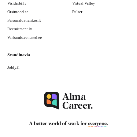
Visidarbi.lv
Virtual Valley
Otsintood.ee
Pulser
Personaloatrankos.lt
Recruitment.lv
Varbamisteenused.ee
Scandinavia
Jobly.fi
A better world of work for
everyone
.