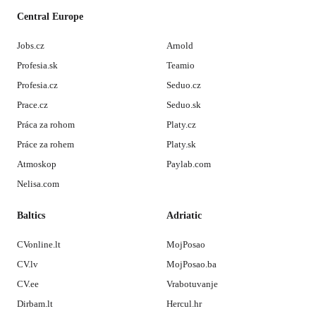
Central Europe
Jobs.cz
Arnold
Profesia.sk
Teamio
Profesia.cz
Seduo.cz
Prace.cz
Seduo.sk
Práca za rohom
Platy.cz
Práce za rohem
Platy.sk
Atmoskop
Paylab.com
Nelisa.com
Baltics
Adriatic
CVonline.lt
MojPosao
CV.lv
MojPosao.ba
CV.ee
Vrabotuvanje
Dirbam.lt
Hercul.hr