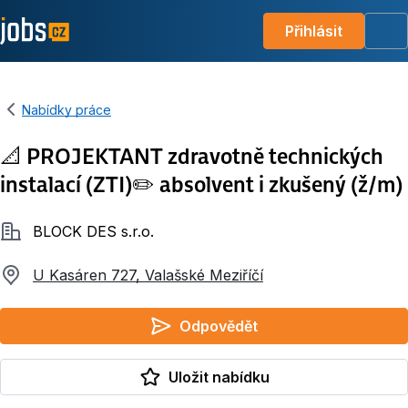
Přihlásit
Me
Nabídky práce
📐 PROJEKTANT zdravotně technických
instalací (ZTI)✏️ absolvent i zkušený (ž/m)
Společnost
BLOCK DES s.r.o.
U Kasáren 727, Valašské Meziříčí
Odpovědět
Uložit nabídku