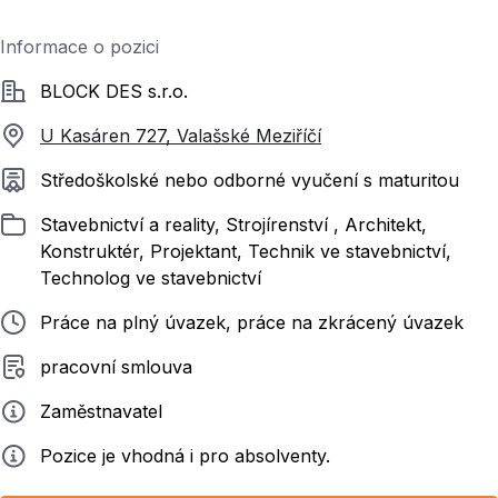
Informace o pozici
Společnost
BLOCK DES s.r.o.
U Kasáren 727, Valašské Meziříčí
Požadované vzdělání
Středoškolské nebo odborné vyučení s maturitou
Zařazeno
Stavebnictví a reality, Strojírenství , Architekt,
Konstruktér, Projektant, Technik ve stavebnictví,
Technolog ve stavebnictví
Typ pracovního poměru
Práce na plný úvazek, práce na zkrácený úvazek
Typ smluvního vztahu
pracovní smlouva
Zadavatel
Zaměstnavatel
Info
Pozice je vhodná i pro absolventy.