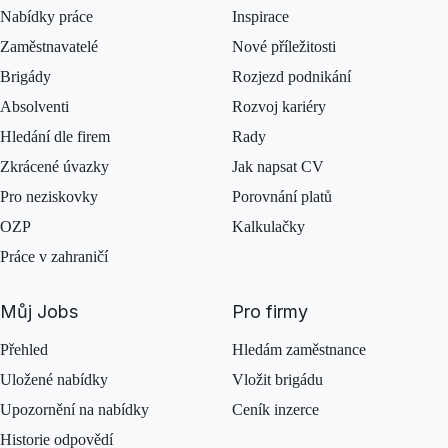
Nabídky práce
Inspirace
Zaměstnavatelé
Nové příležitosti
Brigády
Rozjezd podnikání
Absolventi
Rozvoj kariéry
Hledání dle firem
Rady
Zkrácené úvazky
Jak napsat CV
Pro neziskovky
Porovnání platů
OZP
Kalkulačky
Práce v zahraničí
Můj Jobs
Pro firmy
Přehled
Hledám zaměstnance
Uložené nabídky
Vložit brigádu
Upozornění na nabídky
Ceník inzerce
Historie odpovědí