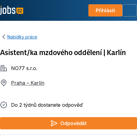
Přihlásit
Me
Nabídky práce
Asistent/ka mzdového oddělení | Karlín
Společnost
NO77 s.r.o.
Praha – Karlín
Do 2 týdnů dostanete odpověď
Do 2 týdnů dostanete odpověď
Odpovědět