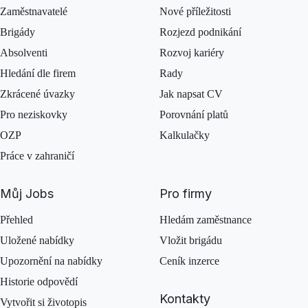
Zaměstnavatelé
Nové příležitosti
Brigády
Rozjezd podnikání
Absolventi
Rozvoj kariéry
Hledání dle firem
Rady
Zkrácené úvazky
Jak napsat CV
Pro neziskovky
Porovnání platů
OZP
Kalkulačky
Práce v zahraničí
Můj Jobs
Pro firmy
Přehled
Hledám zaměstnance
Uložené nabídky
Vložit brigádu
Upozornění na nabídky
Ceník inzerce
Historie odpovědí
Kontakty
Vytvořit si životopis