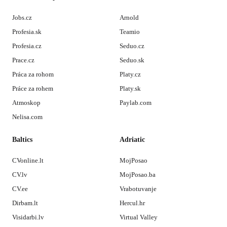
Jobs.cz
Arnold
Profesia.sk
Teamio
Profesia.cz
Seduo.cz
Prace.cz
Seduo.sk
Práca za rohom
Platy.cz
Práce za rohem
Platy.sk
Atmoskop
Paylab.com
Nelisa.com
Baltics
Adriatic
CVonline.lt
MojPosao
CV.lv
MojPosao.ba
CV.ee
Vrabotuvanje
Dirbam.lt
Hercul.hr
Visidarbi.lv
Virtual Valley