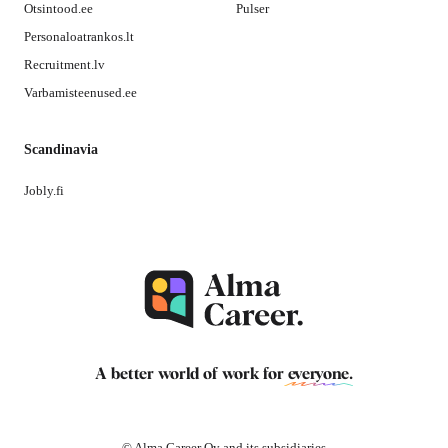
Otsintood.ee
Pulser
Personaloatrankos.lt
Recruitment.lv
Varbamisteenused.ee
Scandinavia
Jobly.fi
A better world of work for
everyone
.
© Alma Career Oy and its subsidiaries