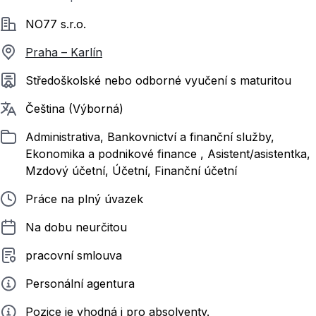
Společnost
NO77 s.r.o.
Praha – Karlín
Požadované vzdělání
Středoškolské nebo odborné vyučení s maturitou
Požadované jazyky
Čeština (Výborná)
Zařazeno
Administrativa, Bankovnictví a finanční služby,
Ekonomika a podnikové finance , Asistent/asistentka,
Mzdový účetní, Účetní, Finanční účetní
Typ pracovního poměru
Práce na plný úvazek
Délka pracovního poměru
Na dobu neurčitou
Typ smluvního vztahu
pracovní smlouva
Zadavatel
Personální agentura
Info
Pozice je vhodná i pro absolventy.