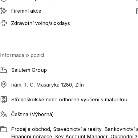
Firemní akce
Zdravotní volno/sickdays
Informace o pozici
Společnost
Salutem Group
nám. T. G. Masaryka 1280, Zlín
Požadované vzdělání
Středoškolské nebo odborné vyučení s maturitou
Požadované jazyky
Čeština (Výborná)
Zařazeno
Prodej a obchod, Stavebnictví a reality, Bankovnictv
Finanční poradce, Key Account Manager, Obchodní zá