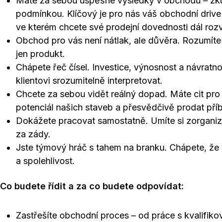
Máte za sebou úspěšné výsledky v obchodu – zkuše
podmínkou. Klíčový je pro nás váš obchodní drive 
ve kterém chcete své prodejní dovednosti dál rozví
Obchod pro vás není nátlak, ale důvěra. Rozumíte 
jen produkt.
Chápete řeč čísel. Investice, výnosnost a návratno
klientovi srozumitelně interpretovat.
Chcete za sebou vidět reálný dopad. Máte cit pro
potenciál našich staveb a přesvědčivě prodat pří
Dokážete pracovat samostatně. Umíte si zorganizo
za zády.
Jste týmový hráč s tahem na branku. Chápete, ž
a spolehlivost.
Co budete řídit a za co budete odpovídat:
Zastřešíte obchodní proces – od práce s kvalifiko