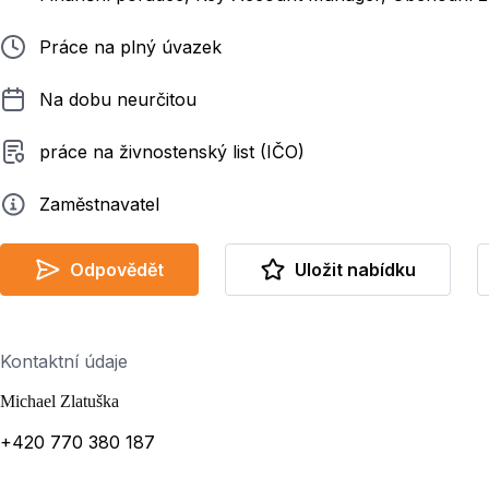
Typ pracovního poměru
Práce na plný úvazek
Délka pracovního poměru
Na dobu neurčitou
Typ smluvního vztahu
práce na živnostenský list (IČO)
Zadavatel
Zaměstnavatel
Odpovědět
Uložit nabídku
Kontaktní údaje
Michael Zlatuška
+420 770 380 187