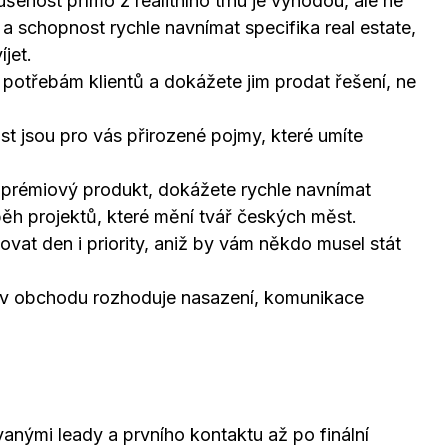
nost přímo z realitního trhu je výhodou, ale ne
a schopnost rychle navnímat specifika real estate,
jet.
potřebám klientů a dokážete jim prodat řešení, ne
st jsou pro vás přirozené pojmy, které umíte
 prémiový produkt, dokážete rychle navnímat
běh projektů, které mění tvář českých měst.
vat den i priority, aniž by vám někdo musel stát
e v obchodu rozhoduje nasazení, komunikace
vanými leady a prvního kontaktu až po finální