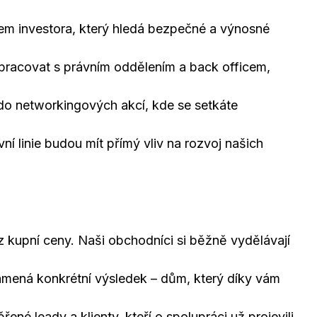
em investora, který hledá bezpečné a výnosné
pracovat s právním oddělením a back officem,
 do networkingových akcí, kde se setkáte
ní linie budou mít přímý vliv na rozvoj našich
 kupní ceny. Naši obchodníci si běžně vydělávají
ená konkrétní výsledek – dům, který díky vám
né leady a klienty, kteří o spolupráci už projevili