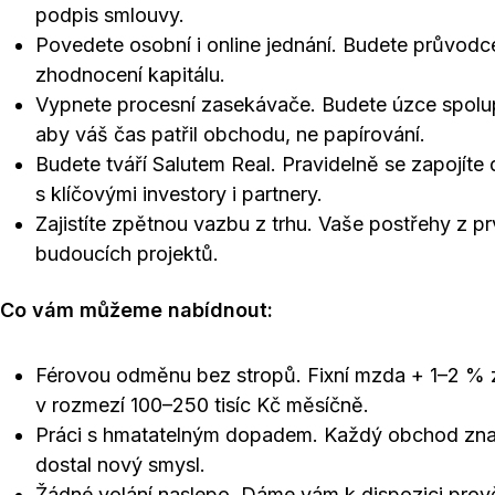
podpis smlouvy.
Povedete osobní i online jednání. Budete průvodc
zhodnocení kapitálu.
Vypnete procesní zasekávače. Budete úzce spolu
aby váš čas patřil obchodu, ne papírování.
Budete tváří Salutem Real. Pravidelně se zapojíte
s klíčovými investory i partnery.
Zajistíte zpětnou vazbu z trhu. Vaše postřehy z prv
budoucích projektů.
Co vám můžeme nabídnout:
Férovou odměnu bez stropů. Fixní mzda + 1–2 % z
v rozmezí 100–250 tisíc Kč měsíčně.
Práci s hmatatelným dopadem. Každý obchod znam
dostal nový smysl.
Žádné volání naslepo. Dáme vám k dispozici prověře