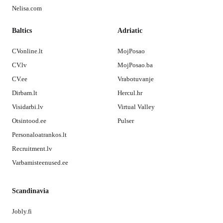
Nelisa.com
Baltics
Adriatic
CVonline.lt
MojPosao
CV.lv
MojPosao.ba
CV.ee
Vrabotuvanje
Dirbam.lt
Hercul.hr
Visidarbi.lv
Virtual Valley
Otsintood.ee
Pulser
Personaloatrankos.lt
Recruitment.lv
Varbamisteenused.ee
Scandinavia
Jobly.fi