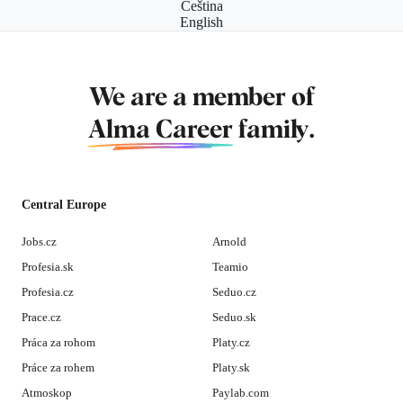
Čeština
English
We are a member of
Alma Career
family.
Central Europe
Jobs.cz
Arnold
Profesia.sk
Teamio
Profesia.cz
Seduo.cz
Prace.cz
Seduo.sk
Práca za rohom
Platy.cz
Práce za rohem
Platy.sk
Atmoskop
Paylab.com