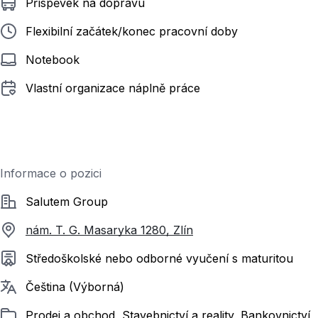
Příspěvek na dopravu
Flexibilní začátek/konec pracovní doby
Notebook
Vlastní organizace náplně práce
Informace o pozici
Společnost
Salutem Group
nám. T. G. Masaryka 1280, Zlín
Požadované vzdělání
Středoškolské nebo odborné vyučení s maturitou
Požadované jazyky
Čeština (Výborná)
Zařazeno
Prodej a obchod, Stavebnictví a reality, Bankovnictví