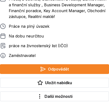
a finanční služby , Business Development Manager,
Finanční poradce, Key Account Manager, Obchodní
zástupce, Realitní makléř
Typ pracovního poměru
Práce na plný úvazek
Délka pracovního poměru
Na dobu neurčitou
Typ smluvního vztahu
práce na živnostenský list (IČO)
Zadavatel
Zaměstnavatel
Odpovědět
Uložit nabídku
Další možnosti