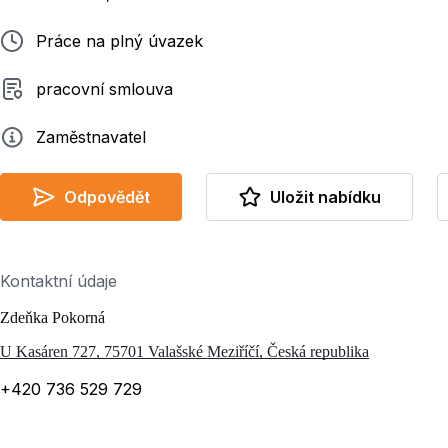
Typ pracovního poměru
Práce na plný úvazek
Typ smluvního vztahu
pracovní smlouva
Zadavatel
Zaměstnavatel
Odpovědět
Uložit nabídku
Kontaktní údaje
Zdeňka Pokorná
U Kasáren 727, 75701 Valašské Meziříčí, Česká republika
+420 736 529 729