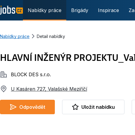
Nabídky práce
Brigády
Inspirace
Za
Nabídky práce
Detail nabídky
HLAVNÍ INŽENÝR PROJEKTU_Valaš
Společnost
BLOCK DES s.r.o.
U Kasáren 727, Valašské Meziříčí
Odpovědět
Uložit nabídku