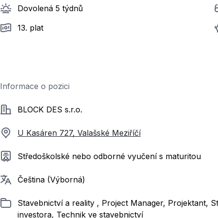
Dovolená 5 týdnů
13. plat
Informace o pozici
Společnost
BLOCK DES s.r.o.
U Kasáren 727, Valašské Meziříčí
Požadované vzdělání
Středoškolské nebo odborné vyučení s maturitou
Požadované jazyky
Čeština (Výborná)
Zařazeno
Stavebnictví a reality , Project Manager, Projektant,
investora, Technik ve stavebnictví