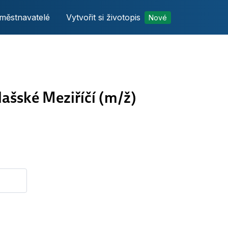
městnavatelé
Vytvořit si životopis
Nové
ské Meziříčí (m/ž)