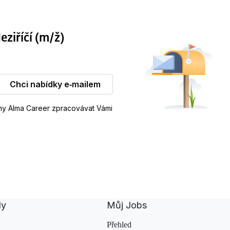
iříčí (m/ž)
Chci nabídky e‑mailem
iny Alma Career zpracovávat Vámi
dy
Můj Jobs
Přehled